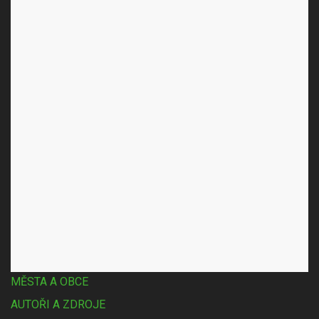
O nás
Internetový magazín o turistice, přírodě, kultuře, historii a
současnosti regionu Žďárských vrchů.
Jiný pohled
FIRMY
TAGY
MĚSTA A OBCE
AUTOŘI A ZDROJE