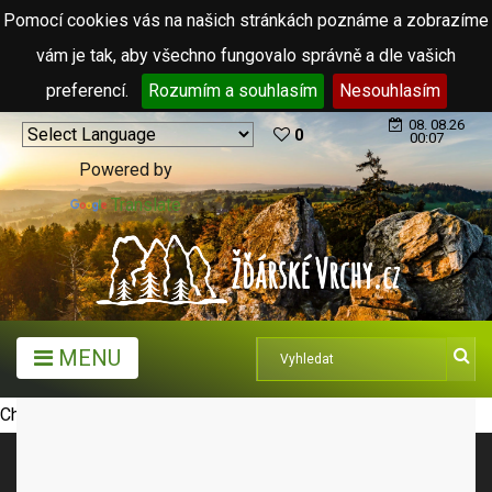
Pomocí cookies vás na našich stránkách poznáme a zobrazíme
vám je tak, aby všechno fungovalo správně a dle vašich
preferencí.
Rozumím a souhlasím
Nesouhlasím
08. 08.26
0
00:07
Powered by
Translate
MENU
Chybný parametr pro FrontEndConttroller ->aktualne