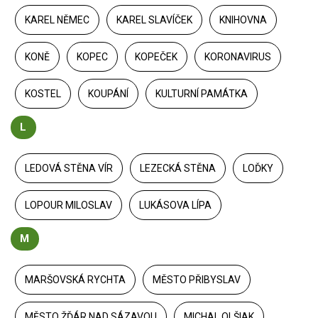
KAREL NĚMEC
KAREL SLAVÍČEK
KNIHOVNA
KONĚ
KOPEC
KOPEČEK
KORONAVIRUS
KOSTEL
KOUPÁNÍ
KULTURNÍ PAMÁTKA
L
LEDOVÁ STĚNA VÍR
LEZECKÁ STĚNA
LOĎKY
LOPOUR MILOSLAV
LUKÁSOVA LÍPA
M
MARŠOVSKÁ RYCHTA
MĚSTO PŘIBYSLAV
MĚSTO ŽĎÁR NAD SÁZAVOU
MICHAL OLŠIAK