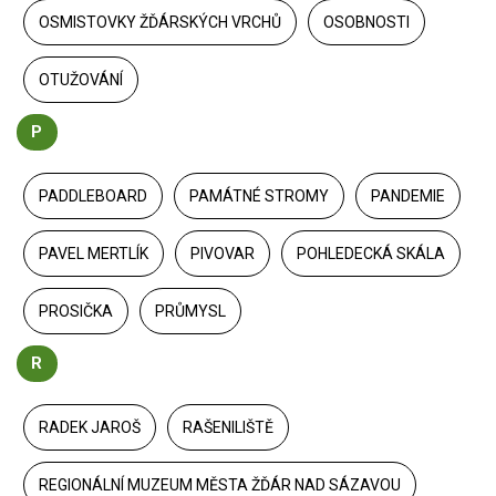
OSMISTOVKY ŽĎÁRSKÝCH VRCHŮ
OSOBNOSTI
OTUŽOVÁNÍ
P
PADDLEBOARD
PAMÁTNÉ STROMY
PANDEMIE
PAVEL MERTLÍK
PIVOVAR
POHLEDECKÁ SKÁLA
PROSIČKA
PRŮMYSL
R
RADEK JAROŠ
RAŠENILIŠTĚ
REGIONÁLNÍ MUZEUM MĚSTA ŽĎÁR NAD SÁZAVOU