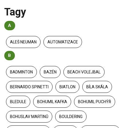
Tagy
A
ALEŠ NEUMAN
AUTOMATIZACE
B
BADMINTON
BAZÉN
BEACH VOLEJBAL
BERNARDO SPINETTI
BIATLON
BÍLA SKÁLA
BLEDULE
BOHUMIL KAFKA
BOHUMIL PUCHÝŘ
BOHUSLAV MARTINŮ
BOULDERING