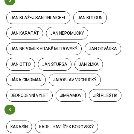
J
JAN BLAŽEJ SANTINI-AICHEL
JAN BRTOUN
JAN KARAFIÁT
JAN NEPOMUCKÝ
JAN NEPOMUK HRABĚ MITROVSKÝ
JAN ODVÁRKA
JAN OTTO
JAN ŠTURSA
JAN ŽIŽKA
JÁRA CIMRMAN
JAROSLAV VRCHLICKÝ
JEDNODENNÍ VÝLET
JIMRAMOV
JIŘÍ PLIEŠTIK
K
KARASÍN
KAREL HAVLÍČEK BOROVSKÝ