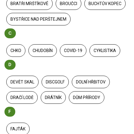
BRATŘI MRŠTÍKOVÉ
BROUČCI
BUCHTŮV KOPEC
BYSTŘICE NAD PERŠTEJNEM
C
CHKO
CHUDOBÍN
COVID-19
CYKLISTIKA
D
DEVĚT SKAL
DISCGOLF
DOLNÍ HŘBITOV
DRAČÍ LODĚ
DRÁTNÍK
DŮM PŘÍRODY
F
FAJŤÁK