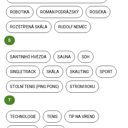
ROBOTIKA
ROMAN PODRÁZSKÝ
ROSIČKA
ROZŠTÍPENÁ SKÁLA
RUDOLF NEMĚC
S
SANTINIHO HVĚZDA
SAUNA
SDH
SINGLETRACK
SKÁLA
SKAUTING
SPORT
STOLNÍ TENIS (PING PONG)
STROM ROKU
T
TECHNOLOGIE
TENIS
TIP NA VÍKEND