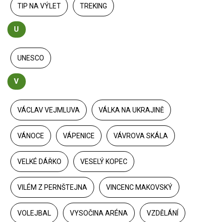
TIP NA VÝLET
TREKING
U
UNESCO
V
VÁCLAV VEJMLUVA
VÁLKA NA UKRAJINĚ
VÁNOCE
VÁPENICE
VÁVROVA SKÁLA
VELKÉ DÁŘKO
VESELÝ KOPEC
VILÉM Z PERNŠTEJNA
VINCENC MAKOVSKÝ
VOLEJBAL
VYSOČINA ARÉNA
VZDĚLÁNÍ