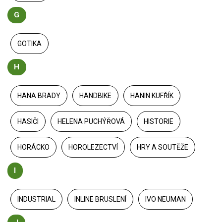
G
GOTIKA
H
HANA BRADY
HANDBIKE
HANIN KUFŘÍK
HASIČI
HELENA PUCHÝŘOVÁ
HISTORIE
HORÁCKO
HOROLEZECTVÍ
HRY A SOUTĚŽE
I
INDUSTRIAL
INLINE BRUSLENÍ
IVO NEUMAN