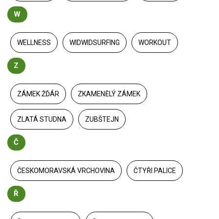
W
WELLNESS
WIDWIDSURFING
WORKOUT
Z
ZÁMEK ŽĎÁR
ZKAMENĚLÝ ZÁMEK
ZLATÁ STUDNA
ZUBŠTEJN
Č
ČESKOMORAVSKÁ VRCHOVINA
ČTYŘI PALICE
Ř