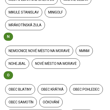
MIKULE STANISLAV
MINIGOLF
MRÁKOTÍNSKÁ ŽULA
N
NEMOCNICE NOVÉ MĚSTO NA MORAVĚ
NMNM
NOHEJBAL
NOVÉ MĚSTO NA MORAVĚ
O
OBEC BLATINY
OBEC KRÁTKÁ
OBEC POHLEDEC
OBEC SAMOTÍN
OČKOVÁNÍ