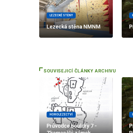
LEZECKÉ STĚNY
Lezecká stěna NMNM
P
SOUVISEJICÍ ČLÁNKY ARCHIVU
HOROLEZECTVÍ
Průvodce bouldry 7 -
P
Zkamenělý zámek
P