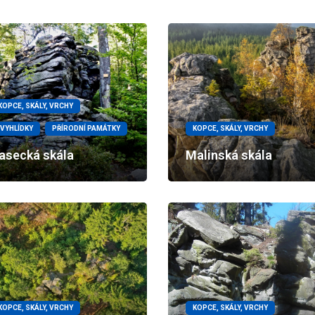
KOPCE, SKÁLY, VRCHY
VYHLÍDKY
PŘÍRODNÍ PAMÁTKY
KOPCE, SKÁLY, VRCHY
asecká skála
Malinská skála
KOPCE, SKÁLY, VRCHY
KOPCE, SKÁLY, VRCHY