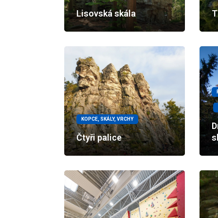
Lisovská skála
T
KOPCE, SKÁLY, VRCHY
D
Čtyři palice
s