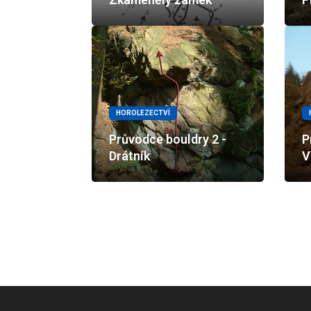
HOROLEZECTVÍ
Průvodce bouldry 2 -
P
Drátník
V