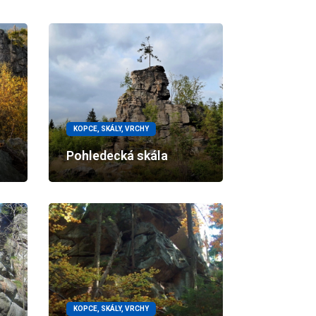
KOPCE, SKÁLY, VRCHY
Pohledecká skála
KOPCE, SKÁLY, VRCHY