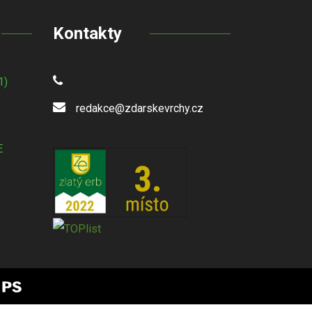
Kontakty
1)
redakce@zdarskevrchy.cz
E