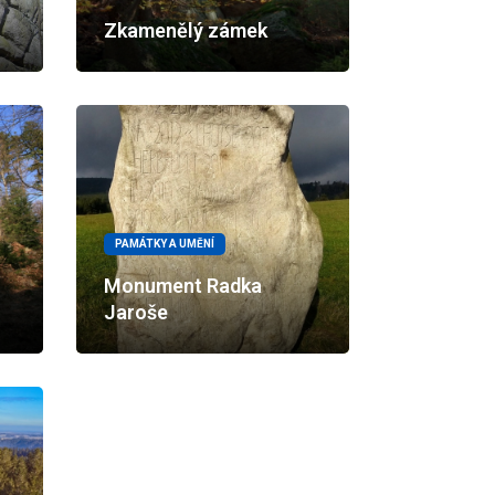
Zkamenělý zámek
PAMÁTKY A UMĚNÍ
Monument Radka
Jaroše