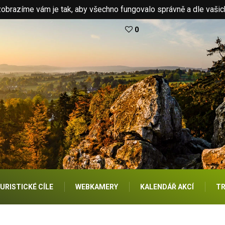
brazíme vám je tak, aby všechno fungovalo správně a dle vašic
0
URISTICKÉ CÍLE
WEBKAMERY
KALENDÁŘ AKCÍ
TR