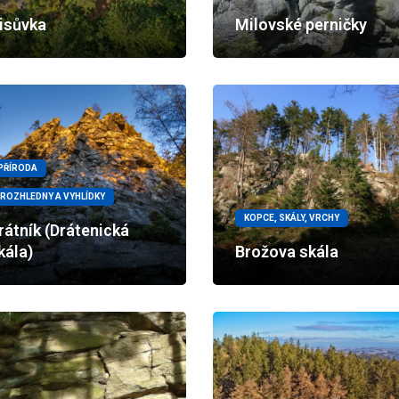
isůvka
Milovské perničky
PŘÍRODA
ROZHLEDNY A VYHLÍDKY
KOPCE, SKÁLY, VRCHY
rátník (Drátenická
kála)
Brožova skála