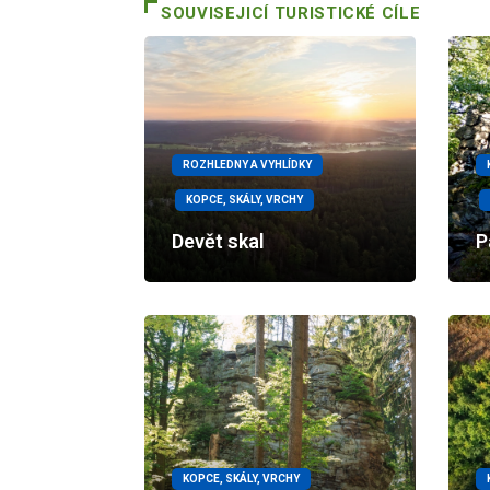
SOUVISEJICÍ TURISTICKÉ CÍLE
ROZHLEDNY A VYHLÍDKY
KOPCE, SKÁLY, VRCHY
Devět skal
P
KOPCE, SKÁLY, VRCHY