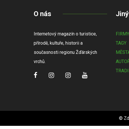
O nás
Jiný
Internetový magazín o turistice,
FIRM
přírodě, kultuře, historii a
TAGY
současnosti regionu Žďárských
MĚSTA
vrchů.
AUTOŘ
TRADI
© Zd