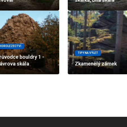
HOROLEZECTVÍ
TIPY NA VÝLET
růvodce bouldry 1 -
ávrova skála
Zkamenělý zámek