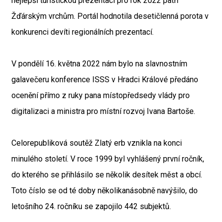
nejlepší turistickou prezentaci pro rok 2022 patří
Žďárským vrchům. Portál hodnotila desetičlenná porota v
konkurenci devíti regionálních prezentací.
V pondělí 16. května 2022 nám bylo na slavnostním
galavečeru konference ISSS v Hradci Králové předáno
ocenění přímo z ruky pana místopředsedy vlády pro
digitalizaci a ministra pro místní rozvoj Ivana Bartoše.
Celorepubliková soutěž Zlatý erb vznikla na konci
minulého století. V roce 1999 byl vyhlášený první ročník,
do kterého se přihlásilo se několik desítek měst a obcí.
Toto číslo se od té doby několikanásobně navýšilo, do
letošního 24. ročníku se zapojilo 442 subjektů.