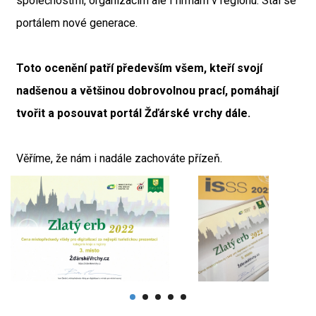
společnostmi, organizacím ale i firmám v regionu. Stal se
portálem nové generace.
Toto ocenění patří především všem, kteří svojí
nadšenou a většinou dobrovolnou prací, pomáhají
tvořit a posouvat portál Žďárské vrchy dále.
Věříme, že nám i nadále zachováte přízeň.