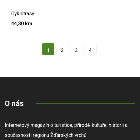
Cyklotrasy
44,30 km
1
2
3
4
O nás
Internetový magazín o turistice, přírodě, kultuře, historii a
současnosti regionu Žďárských vrchů.