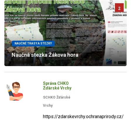
2
NAUČNÉ TRASY A STEZKY
Naučná stezka Žákova hora
Správa CHKO
Žďárské Vrchy
SCHKO Žďárské
Vrchy
https://zdarskevrchy.ochranaprirody.cz/