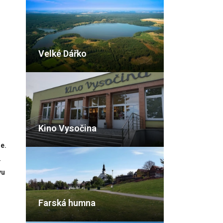
Velké Dářko
Kino Vysočina
e.
í
vu
Farská humna