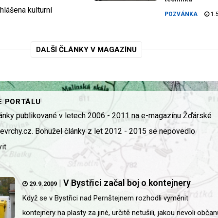
hlášena kulturní
POZVÁNKA
1.
DALŠÍ ČLÁNKY V MAGAZÍNU
E PORTÁLU
ánky publikované v letech 2006 - 2011 na e-magazínu Žďárské
kevrchy.cz. Bohužel články z let 2012 - 2015 se nepovedlo
it.
|
V Bystřici začal boj o kontejnery
29.9.2009
Když se v Bystřici nad Pernštejnem rozhodli vyměnit
kontejnery na plasty za jiné, určitě netušili, jakou nevoli občan