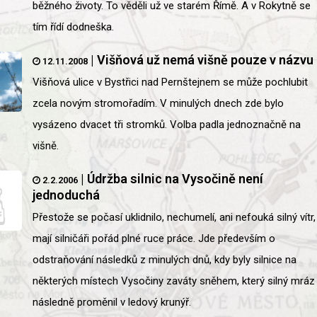
běžného životy. To věděli už ve starém Římě. A v Rokytně se
tím řídí dodneška.
|
Višňová už nemá višně pouze v názvu
12.11.2008
Višňová ulice v Bystřici nad Pernštejnem se může pochlubit
zcela novým stromořadím. V minulých dnech zde bylo
vysázeno dvacet tři stromků. Volba padla jednoznačně na
višně.
|
Údržba silnic na Vysočině není
2.2.2006
jednoduchá
Přestože se počasí uklidnilo, nechumelí, ani nefouká silný vítr,
mají silničáři pořád plné ruce práce. Jde především o
odstraňování následků z minulých dnů, kdy byly silnice na
některých místech Vysočiny zaváty sněhem, který silný mráz
následně proměnil v ledový krunýř.