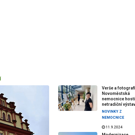
Í
Verše a fotografi
Novoměstská
nemocnice host
netradiční výsta
NOVINKY Z
NEMOCNICE
11.9.2024
Modernizace