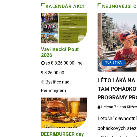
KALENDÁŘ AKCÍ
NEJNOVĚJŠÍ 
Vavřinecká Pouť
2026
so 8.8.26 00:00 - ne
TURISTIKA
9.8.26 00:00
LÉTO LÁKÁ NA 
Bystřice nad
TAM POHÁDKOV
Pernštejnem
PROGRAMY PR
Helena Zelená Křížo
Letošní slavnostní
pohádkových stez
BEER&BURGER day