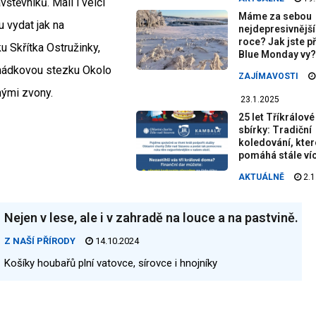
vštěvníků. Malí i velcí
Máme za sebou
 vydat jak na
nejdepresivnější
roce? Jak jste př
 Skřítka Ostružinky,
Blue Monday vy?
ohádkovou stezku Okolo
ZAJÍMAVOSTI
nými zvony.
23.1.2025
25 let Tříkrálové
sbírky: Tradiční
koledování, kter
pomáhá stále ví
AKTUÁLNĚ
2.1
Nejen v lese, ale i v zahradě na louce a na pastvině.
Z NAŠÍ PŘÍRODY
14.10.2024
Košíky houbařů plní vatovce, sírovce i hnojníky