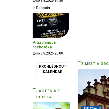
so 8.8.2026 14:30
Radostín
Prázdninová
rockotéka
so 8.8.2026 20:00
Z MĚST A OBC
PROHLÉDNOUT
KALENDÁŘ
JAK FÉNIX Z
POPELA…
TURISTIKA