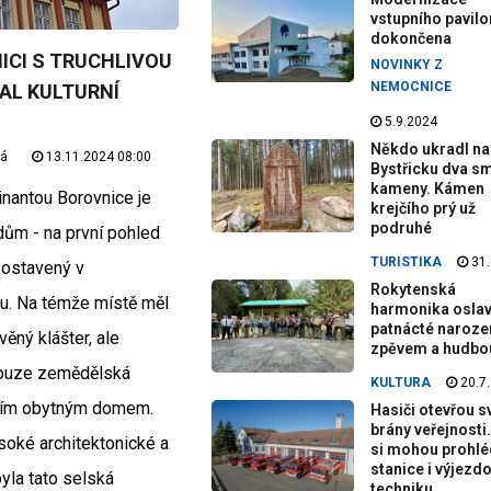
vstupního pavilo
dokončena
ICI S TRUCHLIVOU
NOVINKY Z
NEMOCNICE
AL KULTURNÍ
5.9.2024
Někdo ukradl na
vá
13.11.2024 08:00
Bystřicku dva sm
kameny. Kámen
inantou Borovnice je
krejčího prý už
podruhé
dům - na první pohled
TURISTIKA
31.
postavený v
Rokytenská
u. Na témže místě měl
harmonika oslav
patnácté naroze
ěný klášter, ale
zpěvem a hudbo
pouze zemědělská
KULTURA
20.7
tním obytným domem.
Hasiči otevřou s
brány veřejnosti.
oké architektonické a
si mohou prohl
stanice i výjezd
byla tato selská
techniku