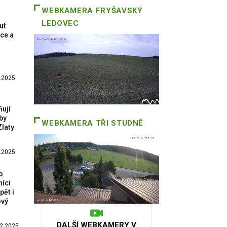
WEBKAMERA
FRYŠAVSKÝ
LEDOVEC
ut
ce a
.2025
ují
by
WEBKAMERA
TŘI STUDNĚ
Zlaty
.2025
o
níci
pět i
ový
DALŠÍ WEBKAMERY V
2.2025