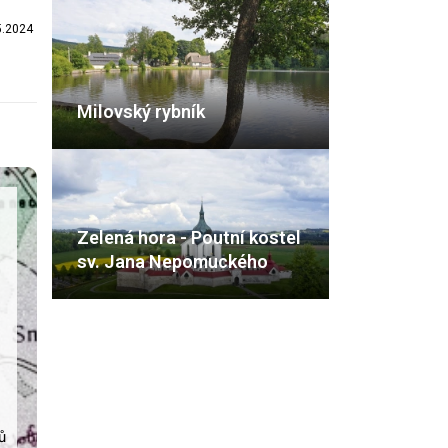
5.2024
Milovský rybník
Zelená hora - Poutní kostel
sv. Jana Nepomuckého
ů