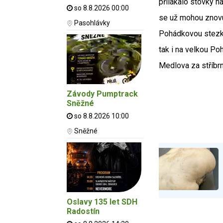
přilákalo stovky ná
so 8.8.2026 00:00
se už mohou znovu
Pasohlávky
Pohádkovou stezku
tak i na velkou P
Medlova za stříbr
Závody Pumptrack
Sněžné
so 8.8.2026 10:00
Sněžné
Oslavy 135 let SDH
Radostín