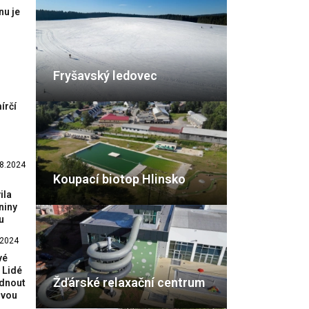
nu je
Fryšavský ledovec
írčí
8.2024
Koupací biotop Hlinsko
ila
niny
u
.2024
vé
 Lidé
Žďárské relaxační centrum
édnout
ovou