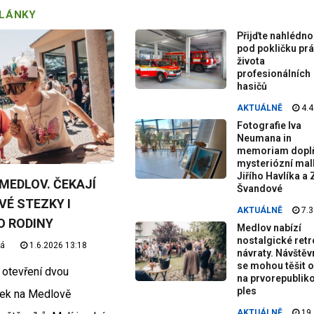
ČLÁNKY
Přijďte nahlédno
pod pokličku prá
života
profesionálních
hasičů
AKTUÁLNĚ
4.4
Fotografie Iva
Neumana in
memoriam doplň
mysteriózní mal
Jiřího Havlíka a 
MEDLOV. ČEKAJÍ
Švandové
É STEZKY I
AKTUÁLNĚ
7.3
O RODINY
Medlov nabízí
nostalgické retr
vá
1.6.2026 13:18
návraty. Návštěv
se mohou těšit o
 otevření dvou
na prvorepublik
ples
ek na Medlově
AKTUÁLNĚ
19.