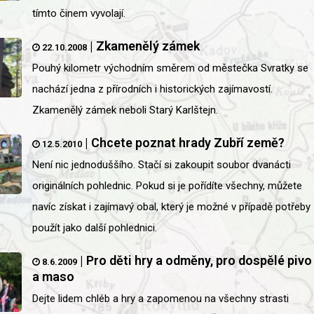
tímto činem vyvolají.
|
Zkamenělý zámek
22.10.2008
Pouhý kilometr východním směrem od městečka Svratky se
nachází jedna z přírodních i historických zajímavostí.
Zkamenělý zámek neboli Starý Karlštejn.
|
Chcete poznat hrady Zubří země?
12.5.2010
Není nic jednoduššího. Stačí si zakoupit soubor dvanácti
originálních pohlednic. Pokud si je pořídíte všechny, můžete
navíc získat i zajímavý obal, který je možné v případě potřeby
použít jako další pohlednici.
|
Pro děti hry a odměny, pro dospělé pivo
8.6.2009
a maso
Dejte lidem chléb a hry a zapomenou na všechny strasti