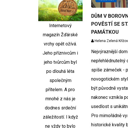
DŮM V BOROVN
POVĚSTÍ SE ST
Internetový
PAMÁTKOU
magazín Žďárské
Helena Zelená Křížo
vrchy opět ožívá.
Nejvýraznější dom
Jeho příznivcům i
nepřehlédnutelný 
jeho tvůrcům byl
spíše zámeček - 
po dlouhá léta
novogotickém styl
společným
být původně vystav
přítelem. A pro
nakonec vznikla 
mnohé z nás je
usedlost s uniká
dodnes srdeční
Pro mimořádně vys
záležitostí. I když
historické kvality 
ne vždy to bylo