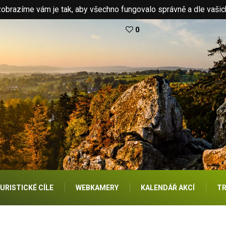
brazíme vám je tak, aby všechno fungovalo správně a dle vašic
0
URISTICKÉ CÍLE
WEBKAMERY
KALENDÁŘ AKCÍ
TR