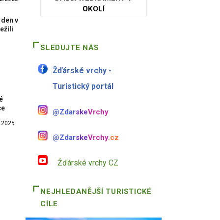
OKOLÍ
 den v
ežili
SLEDUJTE NÁS
Žďárské vrchy -
Turistický portál
é
ce
@Zdar
ske
Vrchy
.2025
@Zdar
ske
Vrchy
.cz
Žďárské vrchy CZ
NEJHLEDANĚJŠÍ TURISTICKÉ
CÍLE