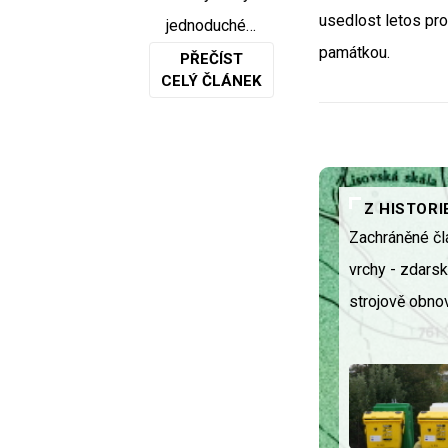
usedlost letos pro
jednoduché…
památkou.
PŘEČÍST
CELÝ ČLÁNEK
Z HISTORI
Zachráněné čl
vrchy - zdars
strojově obnov