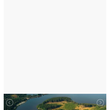
TURISTICKÉ CÍLE
RYBNÍKY
VELKÉ DÁŘKO
ŠKRDLOVICE - OKR:ŽĎÁR NAD SÁZAVOU