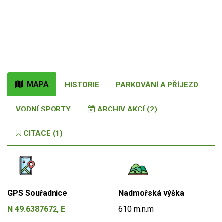
MAPA
HISTORIE
PARKOVÁNÍ A PŘÍJEZD
VODNÍ SPORTY
ARCHIV AKCÍ (2)
CITACE (1)
GPS Souřadnice
Nadmořská výška
N 49.6387672, E
610 m.n.m