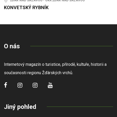
ŽĎÁR NAD SÁZAVOU - OKR:ŽĎÁR NAD SÁZAVOU
KONVETSKÝ RYBNÍK
O nás
Internetový magazín o turistice, přírodě, kultuře, historii a
současnosti regionu Žďárských vrchů.
Jiný pohled