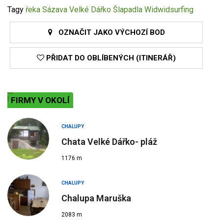
Tagy
řeka Sázava
Velké Dářko
Šlapadla
Widwidsurfing
OZNAČIT JAKO VÝCHOZÍ BOD
PŘIDAT DO OBLÍBENÝCH (ITINERÁŘ)
FIRMY V OKOLÍ
CHALUPY
Chata Velké Dářko- pláž
1176 m
CHALUPY
Chalupa Maruška
2083 m