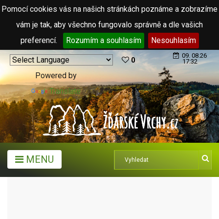
Pomocí cookies vás na našich stránkách poznáme a zobrazíme
vám je tak, aby všechno fungovalo správně a dle vašich
preferencí.
Rozumím a souhlasím
Nesouhlasím
09. 08.26
0
17:32
Powered by
Translate
MENU
TURISTICKÉ CÍLE
PŘÍRODNÍ KOUPALIŠTĚ