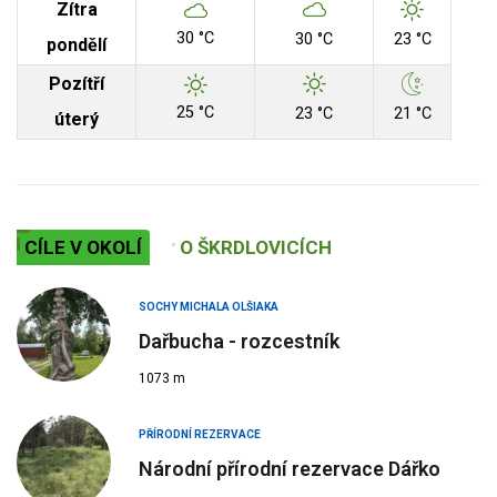
Zítra
30 °C
30 °C
23 °C
pondělí
Pozítří
25 °C
23 °C
21 °C
úterý
CÍLE V OKOLÍ
O ŠKRDLOVICÍCH
SOCHY MICHALA OLŠIAKA
Dařbucha - rozcestník
1073 m
PŘÍRODNÍ REZERVACE
Národní přírodní rezervace Dářko