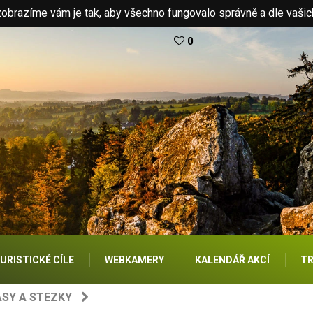
brazíme vám je tak, aby všechno fungovalo správně a dle vašic
0
URISTICKÉ CÍLE
WEBKAMERY
KALENDÁŘ AKCÍ
TR
SY A STEZKY