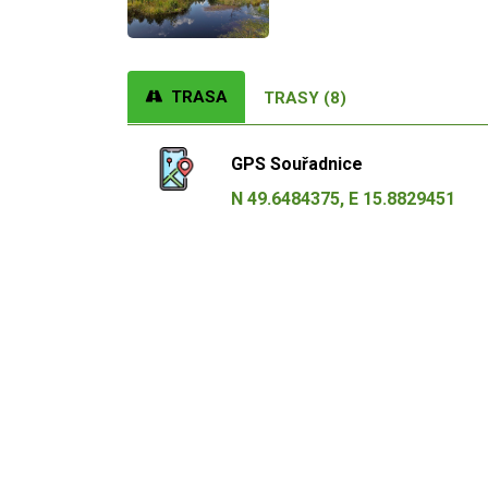
TRASA
TRASY (8)
GPS Souřadnice
N 49.6484375, E 15.8829451