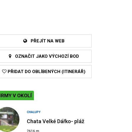
PŘEJÍT NA WEB
OZNAČIT JAKO VÝCHOZÍ BOD
PŘIDAT DO OBLÍBENÝCH (ITINERÁŘ)
IRMY V OKOLÍ
CHALUPY
Chata Velké Dářko- pláž
2616 m