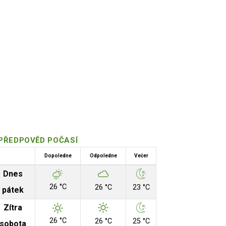
PŘEDPOVĚD POČASÍ
Dopoledne
Odpoledne
Večer
Dnes
26 °C
26 °C
23 °C
pátek
Zítra
26 °C
26 °C
25 °C
sobota