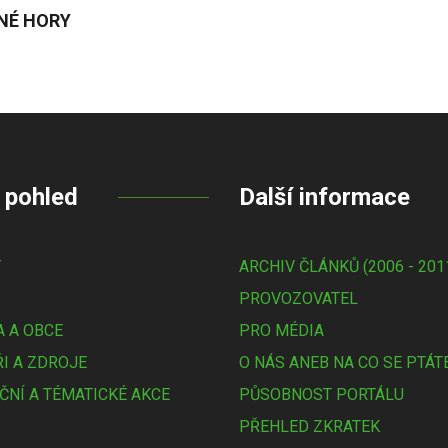
NÉ HORY
 pohled
Další informace
Y
ARCHIV ČLÁNKŮ (2006 - 201
PROVOZOVATEL
 A OBCE
PRO MÉDIA
I A ZDROJE
O NÁS ANEB NA CO SE PTÁT
ČNÍ A TÉMATICKÉ AKCE
PŮSOBNOST PORTÁLU
PŘEHLED ZKRATEK