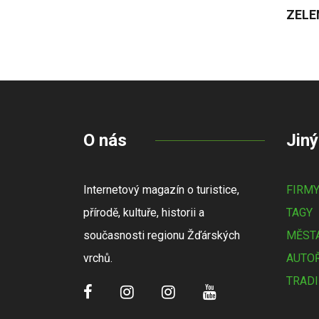
ZELE
O nás
Jiný
Internetový magazín o turistice,
FIRM
přírodě, kultuře, historii a
TAGY
současnosti regionu Žďárských
MĚSTA
vrchů.
AUTOŘ
TRADI