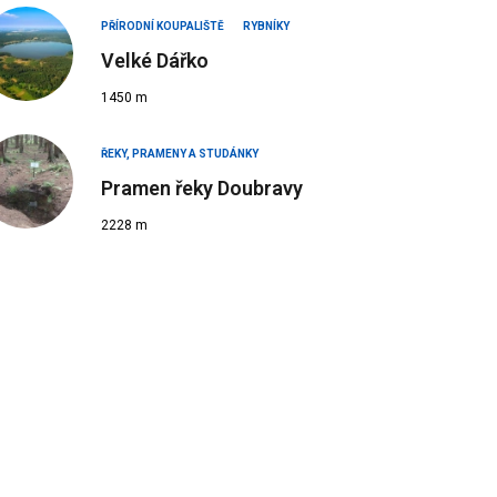
PŘÍRODNÍ KOUPALIŠTĚ
RYBNÍKY
Velké Dářko
1450 m
ŘEKY, PRAMENY A STUDÁNKY
Pramen řeky Doubravy
2228 m