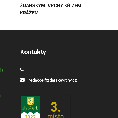
ŽĎÁRSKÝMI VRCHY KŘÍŽEM
KRÁŽEM
Kontakty
1)
redakce@zdarskevrchy.cz
E