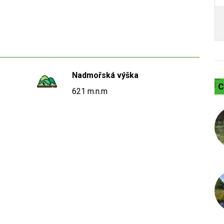
Nadmořská výška
C
621 m.n.m