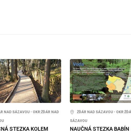
 NAD SÁZAVOU - OKR:ŽĎÁR NAD
ŽĎÁR NAD SÁZAVOU - OKR:ŽĎ
OU
SÁZAVOU
NÁ STEZKA KOLEM
NAUČNÁ STEZKA BABÍN