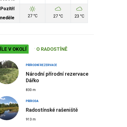
Pozítří
27 °C
27 °C
23 °C
neděle
ÍLE V OKOLÍ
O RADOSTÍNĚ
PŘÍRODNÍ REZERVACE
Národní přírodní rezervace
Dářko
830 m
PŘÍRODA
Radostínské rašeniště
913 m