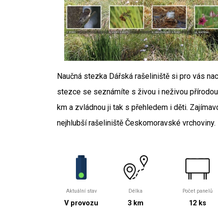
Naučná stezka Dářská rašeliniště si pro vás na
stezce se seznámíte s živou i neživou přírodou 
km a zvládnou ji tak s přehledem i děti. Zajímav
nejhlubší rašeliniště Českomoravské vrchoviny.
Aktuální stav
Délka
Počet panelů
V provozu
3 km
12 ks