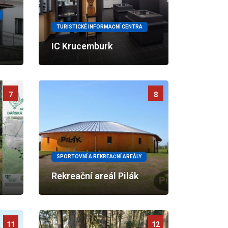
TURISTICKÉ INFORMAČNÍ CENTRA
IC Krucemburk
7
8
SPORTOVNÍ A REKREAČNÍ AREÁLY
Rekreační areál Pilák
11
12