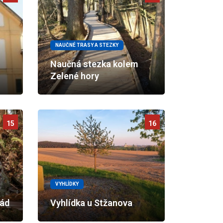
NAUČNÉ TRASY A STEZKY
Naučná stezka kolem
Zelené hory
15
16
VYHLÍDKY
ád
Vyhlídka u Stžanova