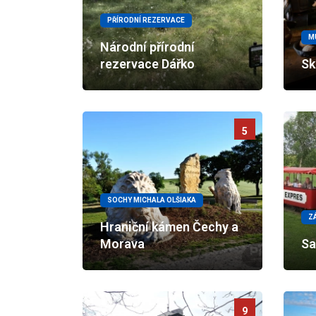
PŘÍRODNÍ REZERVACE
M
Národní přírodní
rezervace Dářko
Sk
5
SOCHY MICHALA OLŠIAKA
Z
Hraniční kámen Čechy a
Morava
Sa
9