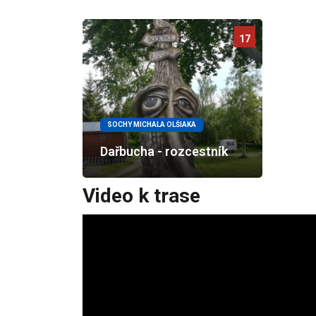
17
SOCHY MICHALA OLŠIAKA
Dařbucha - rozcestník
Video k trase