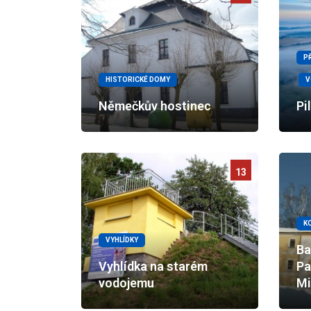
P
HISTORICKÉ DOMY
V
Němečkův hostinec
Pi
13
K
VYHLÍDKY
Ba
Vyhlídka na starém
Pa
vodojemu
Mi