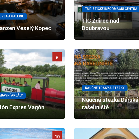
TURISTICKÉ INFORMAČNÍ CENTRA
UZEA A GALERIE
TIC Ždírec nad
anzen Veselý Kopec
Doubravou
6
NAUČNÉ TRASY A STEZKY
ÁBAVNÍ AREÁLY
Naučná stezka Dářská
lón Expres Vagón
rašeliniště
10