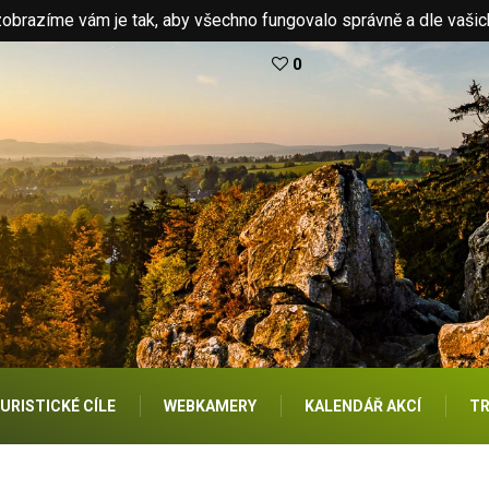
brazíme vám je tak, aby všechno fungovalo správně a dle vašic
0
URISTICKÉ CÍLE
WEBKAMERY
KALENDÁŘ AKCÍ
TR