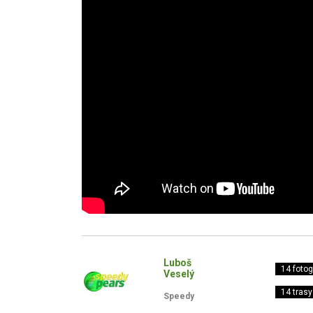
Luboš
14 fotogr
Veselý
14 trasy
Speedy