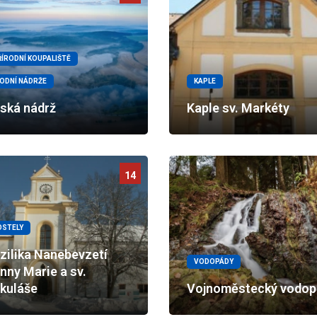
ŘÍRODNÍ KOUPALIŠTĚ
ODNÍ NÁDRŽE
KAPLE
lská nádrž
Kaple sv. Markéty
14
OSTELY
zilika Nanebevzetí
VODOPÁDY
nny Marie a sv.
kuláše
Vojnoměstecký vodop