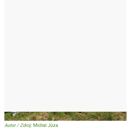
VODOJEMU
ŽDÍREC NAD DOUBRAVOU - OKR:HAVLÍČKŮV BROD
Autor / Zdroj:
Michal Jůza