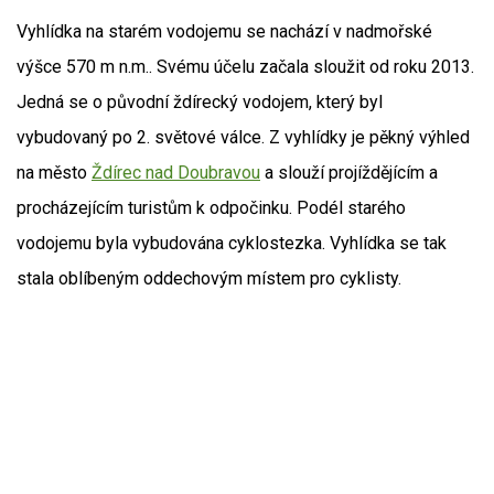
Vyhlídka na starém vodojemu se nachází v nadmořské
výšce 570 m n.m.. Svému účelu začala sloužit od roku 2013.
Jedná se o původní ždírecký vodojem, který byl
vybudovaný po 2. světové válce. Z vyhlídky je pěkný výhled
na město
Ždírec nad Doubravou
a slouží projíždějícím a
procházejícím turistům k odpočinku. Podél starého
vodojemu byla vybudována cyklostezka. Vyhlídka se tak
stala oblíbeným oddechovým místem pro cyklisty.