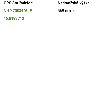
GPS Souřadnice
Nadmořská výška
N 49.7003403, E
568 m.n.m
15.8193712