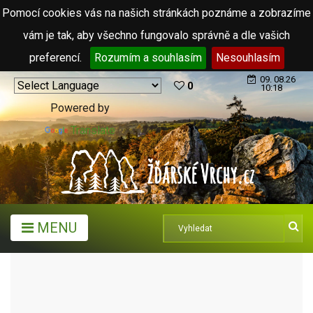
Pomocí cookies vás na našich stránkách poznáme a zobrazíme
vám je tak, aby všechno fungovalo správně a dle vašich
preferencí.
Rozumím a souhlasím
Nesouhlasím
09. 08.26
0
10:18
Powered by
Translate
MENU
TURISTICKÉ CÍLE
VYHLÍDKY
VYHLÍDKA NA STARÉM