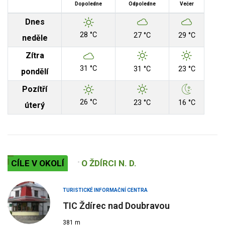
Dopoledne
Odpoledne
Večer
Dnes
28 °C
27 °C
29 °C
neděle
Zítra
31 °C
31 °C
23 °C
pondělí
Pozítří
26 °C
23 °C
16 °C
úterý
CÍLE V OKOLÍ
O ŽDÍRCI N. D.
TURISTICKÉ INFORMAČNÍ CENTRA
TIC Ždírec nad Doubravou
381 m