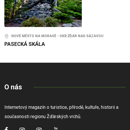
NOVÉ MĚSTO NA MORAVĚ - OKR:ŽĎÁR NAD SÁZAVOU
PASECKÁ SKÁLA
O nás
Internetový magazín o turistice, přírodě, kultuře, historii a
současnosti regionu Žďárských vrchů.