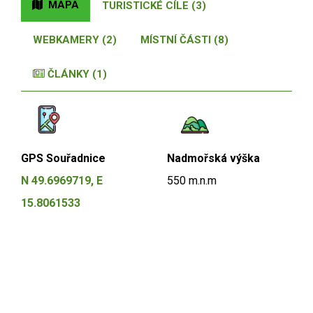
MAPA
TURISTICKÉ CÍLE (3)
WEBKAMERY (2)
MÍSTNÍ ČÁSTI (8)
ČLÁNKY (1)
GPS Souřadnice
Nadmořská výška
N 49.6969719, E
550 m.n.m
15.8061533