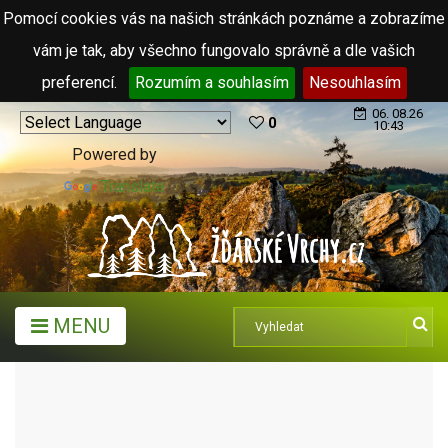
Pomocí cookies vás na našich stránkách poznáme a zobrazíme
vám je tak, aby všechno fungovalo správně a dle vašich
preferencí.
Rozumím a souhlasím
Nesouhlasím
06. 08.26
0
10:43
Powered by
Translate
MENU
MĚSTA A OBCE
MĚSTA