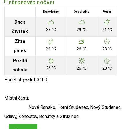
PŘEDPOVĚD POČASÍ
Dopoledne
Odpoledne
Večer
Dnes
29 °C
29 °C
21 °C
čtvrtek
Zítra
26 °C
26 °C
23 °C
pátek
Pozítří
26 °C
26 °C
20 °C
sobota
Počet obyvatel: 3100
Místní části:
Nové Ransko, Horní Studenec, Nový Studenec,
Údavy, Kohoutov, Benátky a Stružinec