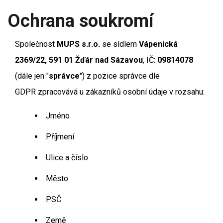
Ochrana soukromí
Společnost
MUPS s.r.o.
se sídlem
Vápenická
2369/22, 591 01 Žďár nad Sázavou
, IČ:
09814078
(dále jen "
správce
") z pozice správce dle
GDPR
zpracovává u zákazníků osobní údaje v rozsahu:
Jméno
Příjmení
Ulice a číslo
Město
PSČ
Země