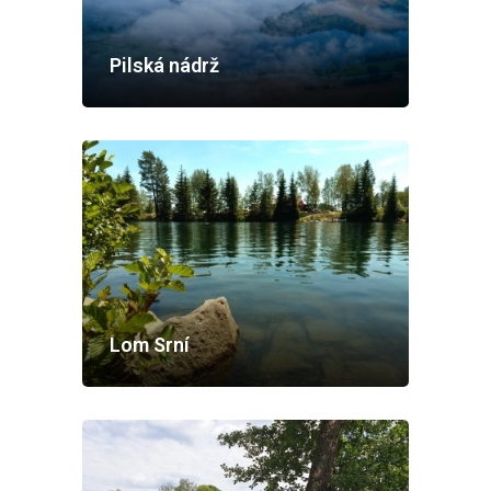
Pilská nádrž
Lom Srní