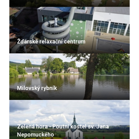
Žďárské relaxační centrum
Milovský rybník
Zelená hora - Poutní kostel sv. Jana
Nepomuckého