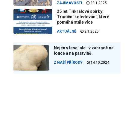
ZAJÍMAVOSTI
23.1.2025
25 let Tříkrálové sbírky:
Tradiční koledování, které
pomáhá stále více
AKTUÁLNĚ
2.1.2025
Nejen v lese, ale i v zahradě na
louce a na pastvině.
Z NAŠÍ PŘÍRODY
14.10.2024