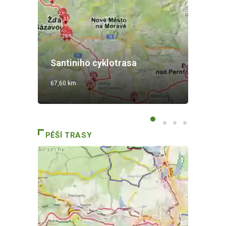
Cy
Santiniho cyklotrasa
S
67,60 km
9,2
PĚŠÍ TRASY