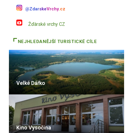
@Zdar
ske
Vrchy
.cz
Žďárské vrchy CZ
NEJHLEDANĚJŠÍ TURISTICKÉ CÍLE
Velké Dářko
Kino Vysočina