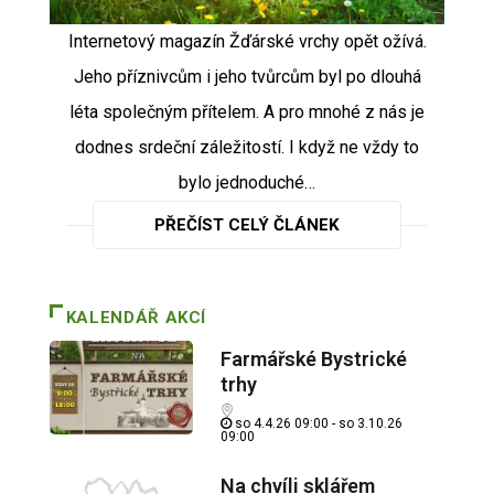
Internetový magazín Žďárské vrchy opět ožívá.
Jeho příznivcům i jeho tvůrcům byl po dlouhá
léta společným přítelem. A pro mnohé z nás je
dodnes srdeční záležitostí. I když ne vždy to
bylo jednoduché…
PŘEČÍST CELÝ ČLÁNEK
KALENDÁŘ AKCÍ
Farmářské Bystrické
trhy
so 4.4.26 09:00 - so 3.10.26
09:00
Na chvíli sklářem