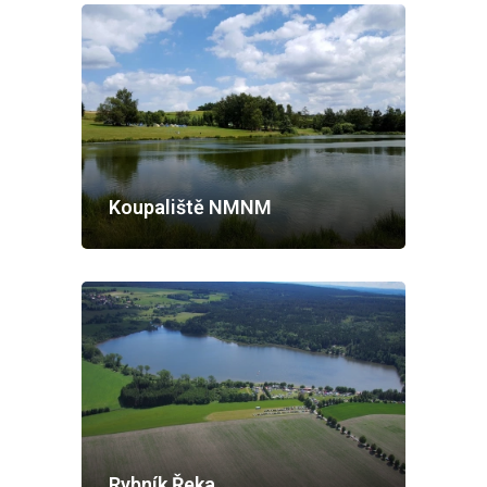
Koupaliště NMNM
Rybník Řeka