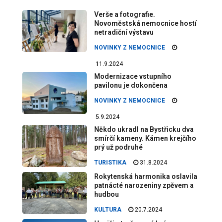
Verše a fotografie.
Novoměstská nemocnice hostí
netradiční výstavu
NOVINKY Z NEMOCNICE
11.9.2024
Modernizace vstupního
pavilonu je dokončena
NOVINKY Z NEMOCNICE
5.9.2024
Někdo ukradl na Bystřicku dva
smírčí kameny. Kámen krejčího
prý už podruhé
TURISTIKA
31.8.2024
Rokytenská harmonika oslavila
patnácté narozeniny zpěvem a
hudbou
KULTURA
20.7.2024