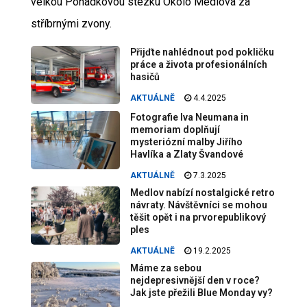
velkou Pohádkovou stezku Okolo Medlova za
stříbrnými zvony.
Přijďte nahlédnout pod pokličku
práce a života profesionálních
hasičů
AKTUÁLNĚ
4.4.2025
Fotografie Iva Neumana in
memoriam doplňují
mysteriózní malby Jiřího
Havlíka a Zlaty Švandové
AKTUÁLNĚ
7.3.2025
Medlov nabízí nostalgické retro
návraty. Návštěvníci se mohou
těšit opět i na prvorepublikový
ples
AKTUÁLNĚ
19.2.2025
Máme za sebou
nejdepresivnější den v roce?
Jak jste přežili Blue Monday vy?