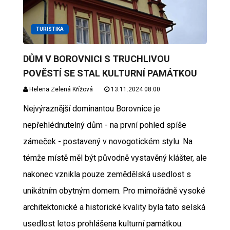
TURISTIKA
DŮM V BOROVNICI S TRUCHLIVOU
POVĚSTÍ SE STAL KULTURNÍ PAMÁTKOU
Helena Zelená Křížová
13.11.2024 08:00
Nejvýraznější dominantou Borovnice je
nepřehlédnutelný dům - na první pohled spíše
zámeček - postavený v novogotickém stylu. Na
témže místě měl být původně vystavěný klášter, ale
nakonec vznikla pouze zemědělská usedlost s
unikátním obytným domem. Pro mimořádně vysoké
architektonické a historické kvality byla tato selská
usedlost letos prohlášena kulturní památkou.