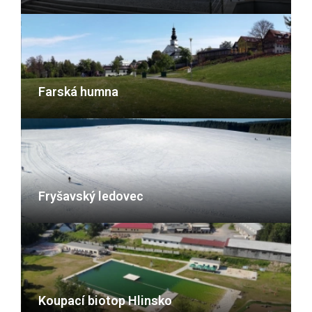
Farská humna
Fryšavský ledovec
Koupací biotop Hlinsko