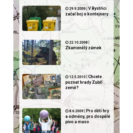
|
V Bystřici
29.9.2009
začal boj o kontejnery
|
22.10.2008
Zkamenělý zámek
|
Chcete
12.5.2010
poznat hrady Zubří
země?
|
Pro děti hry
8.6.2009
a odměny, pro dospělé
pivo a maso