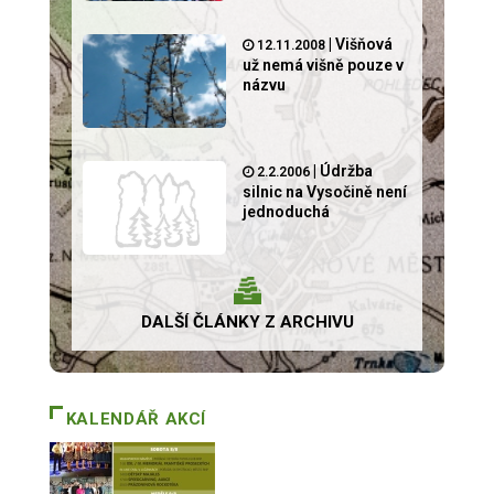
|
Višňová
12.11.2008
už nemá višně pouze v
názvu
|
Údržba
2.2.2006
silnic na Vysočině není
jednoduchá
DALŠÍ ČLÁNKY Z ARCHIVU
KALENDÁŘ AKCÍ