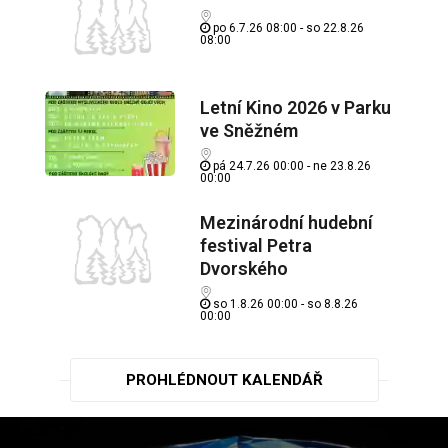
po 6.7.26 08:00 - so 22.8.26
08:00
Letní Kino 2026 v Parku
ve Sněžném
pá 24.7.26 00:00 - ne 23.8.26
00:00
Mezinárodní hudební
festival Petra
Dvorského
so 1.8.26 00:00 - so 8.8.26
00:00
PROHLÉDNOUT KALENDÁŘ