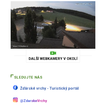
DALŠÍ WEBKAMERY V OKOLÍ
SLEDUJTE NÁS
Žďárské vrchy - Turistický portál
@Zdar
ske
Vrchy