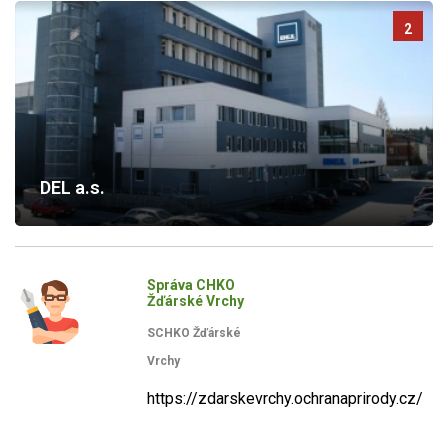
2
DEL a.s.
Správa CHKO
Žďárské Vrchy
SCHKO Žďárské
Vrchy
https://zdarskevrchy.ochranaprirody.cz/