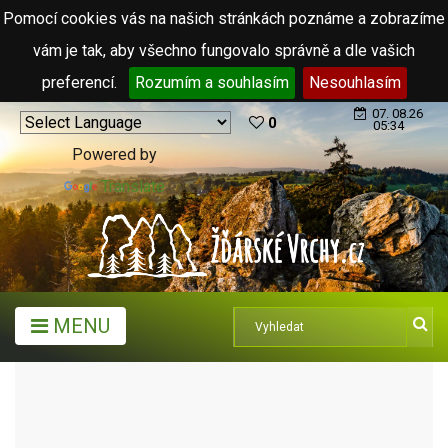
Pomocí cookies vás na našich stránkách poznáme a zobrazíme
vám je tak, aby všechno fungovalo správně a dle vašich
preferencí.
Rozumím a souhlasím
Nesouhlasím
07. 08.26
0
05:34
Powered by
Translate
MENU
TURISTICKÉ CÍLE
ROZHLEDNY
VOJTĚCHOVSKÁ ROZHLEDNA