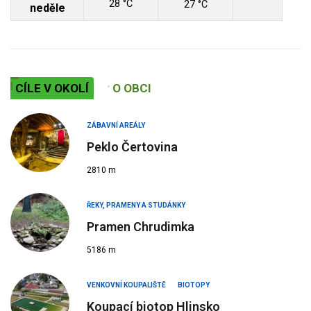
28 °C
27 °C
neděle
CÍLE V OKOLÍ
O OBCI
ZÁBAVNÍ AREÁLY
Peklo Čertovina
2810 m
ŘEKY, PRAMENY A STUDÁNKY
Pramen Chrudimka
5186 m
VENKOVNÍ KOUPALIŠTĚ
BIOTOPY
Koupací biotop Hlinsko