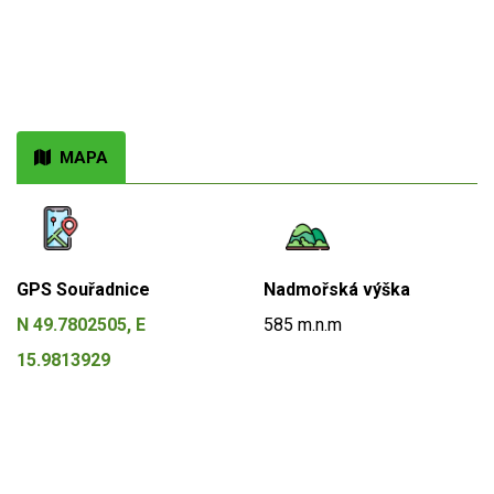
MAPA
GPS Souřadnice
Nadmořská výška
N 49.7802505, E
585 m.n.m
15.9813929