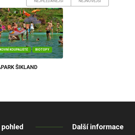
NEJHLEDANĚJŠÍ
NEJNOVĚJŠÍ
KOVNÍ KOUPALIŠTĚ
BIOTOPY
PARK ŠIKLAND
 pohled
Další informace