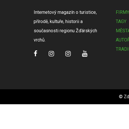
Internetový magazín o turistice,
FIRM
přírodě, kultuře, historii a
TAGY
současnosti regionu Žďárských
MĚSTA
vrchů.
AUTOŘ
TRADI
© Zd