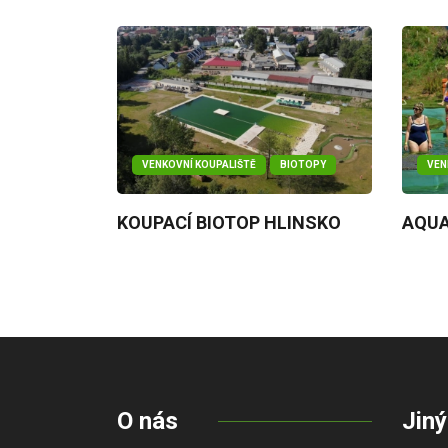
VENKOVNÍ KOUPALIŠTĚ
BIOTOPY
VEN
KOUPACÍ BIOTOP HLINSKO
AQUA
O nás
Jiný