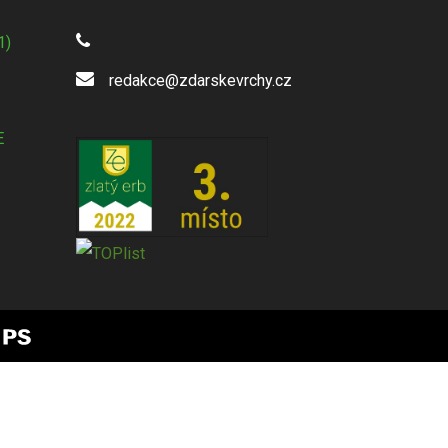
1)
redakce@zdarskevrchy.cz
E