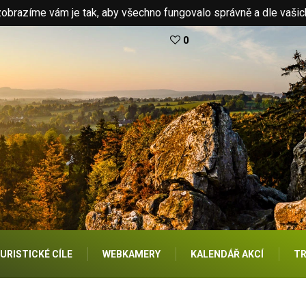
brazíme vám je tak, aby všechno fungovalo správně a dle vašic
0
URISTICKÉ CÍLE
WEBKAMERY
KALENDÁŘ AKCÍ
TR