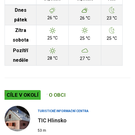
Dnes
26 °C
26 °C
23 °C
pátek
Zítra
25 °C
25 °C
25 °C
sobota
Pozítří
28 °C
27 °C
neděle
CÍLE V OKOLÍ
O OBCI
TURISTICKÉ INFORMAČNÍ CENTRA
TIC Hlinsko
53 m