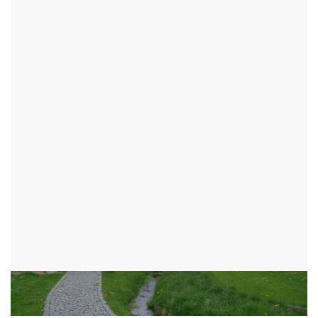
PAMÁTKOVÁ REZERVACE
BETLÉM
HLINSKO - OKR:CHRUDIM