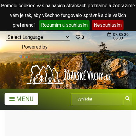
Pomocí cookies vás na našich stránkách poznáme a zobrazíme
vám je tak, aby všechno fungovalo správně a dle vašich
preferencí.
Rozumím a souhlasím
Nesouhlasím
07. 08.26
0
06:08
Powered by
Translate
MENU
TURISTICKÉ CÍLE
PAMÁTKY A UMĚNÍ