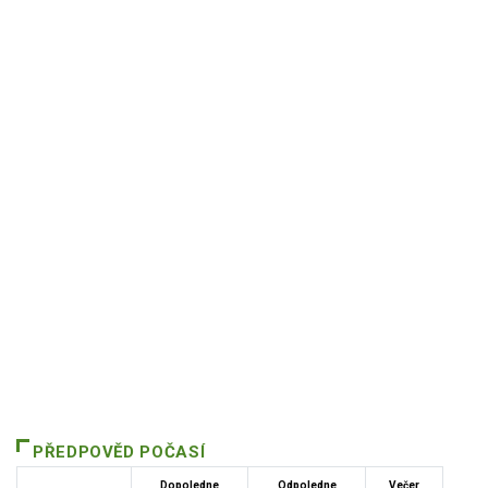
PŘEDPOVĚD POČASÍ
Dopoledne
Odpoledne
Večer