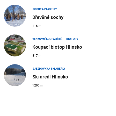
SOCHY A PLASTIKY
Dřevěné sochy
116 m
VENKOVNÍ KOUPALIŠTĚ
BIOTOPY
Koupací biotop Hlinsko
817 m
SJEZDOVKY A SKI AREÁLY
Ski areál Hlinsko
1200 m