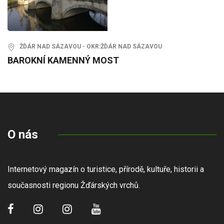
ŽĎÁR NAD SÁZAVOU - OKR:ŽĎÁR NAD SÁZAVOU
BAROKNÍ KAMENNÝ MOST
O nás
Internetový magazín o turistice, přírodě, kultuře, historii a
současnosti regionu Žďárských vrchů.