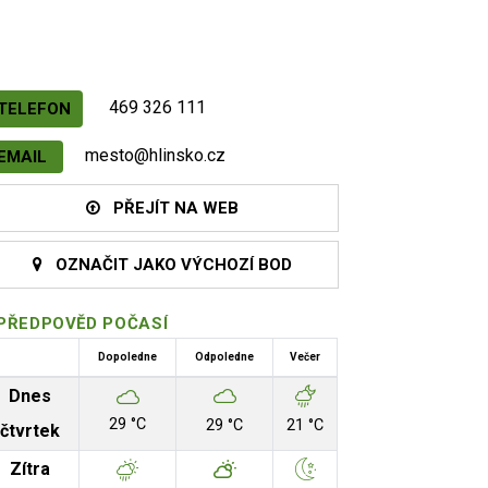
469 326 111
TELEFON
mesto@hlinsko.cz
EMAIL
PŘEJÍT NA WEB
OZNAČIT JAKO VÝCHOZÍ BOD
PŘEDPOVĚD POČASÍ
Dopoledne
Odpoledne
Večer
Dnes
29 °C
29 °C
21 °C
čtvrtek
Zítra