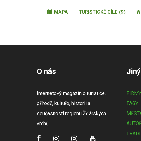
MAPA
TURISTICKÉ CÍLE (9)
W
O nás
Jiný
Internetový magazín o turistice,
FIRM
přírodě, kultuře, historii a
TAGY
současnosti regionu Žďárských
MĚSTA
vrchů.
AUTOŘ
TRADI