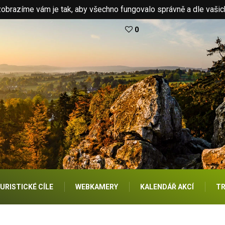
brazíme vám je tak, aby všechno fungovalo správně a dle vašic
0
URISTICKÉ CÍLE
WEBKAMERY
KALENDÁŘ AKCÍ
TR