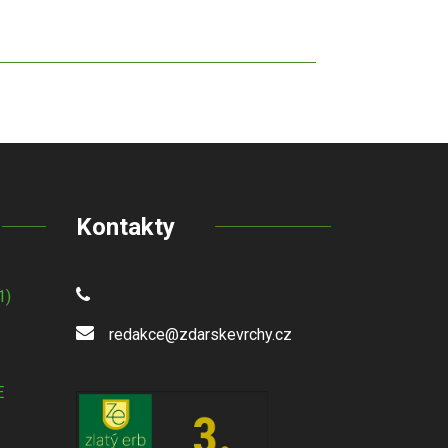
Kontakty
1)
redakce@zdarskevrchy.cz
E