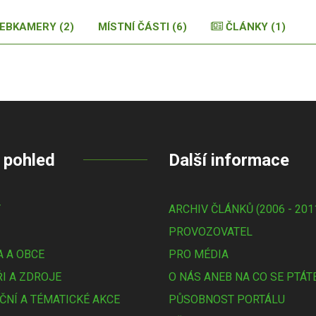
EBKAMERY (2)
MÍSTNÍ ČÁSTI (6)
ČLÁNKY (1)
 pohled
Další informace
Y
ARCHIV ČLÁNKŮ (2006 - 201
PROVOZOVATEL
 A OBCE
PRO MÉDIA
I A ZDROJE
O NÁS ANEB NA CO SE PTÁT
ČNÍ A TÉMATICKÉ AKCE
PŮSOBNOST PORTÁLU