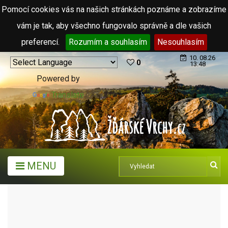
Pomocí cookies vás na našich stránkách poznáme a zobrazíme
vám je tak, aby všechno fungovalo správně a dle vašich
preferencí.
Rozumím a souhlasím
Nesouhlasím
10. 08.26
0
13:48
Powered by
Translate
MENU
TURISTICKÉ CÍLE
TURISTICKÉ INFORMAČNÍ CENTRA