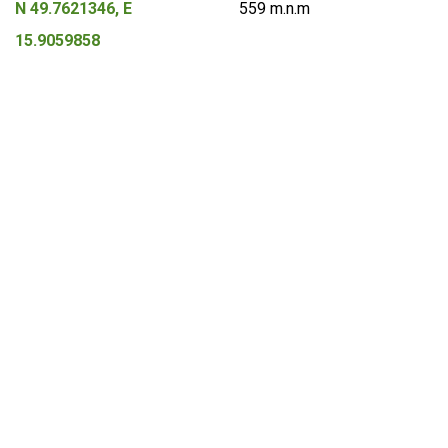
N 49.7621346, E
559 m.n.m
15.9059858