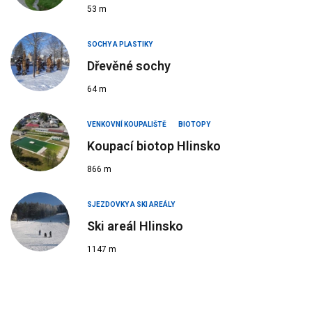
53 m
SOCHY A PLASTIKY
Dřevěné sochy
64 m
VENKOVNÍ KOUPALIŠTĚ
BIOTOPY
Koupací biotop Hlinsko
866 m
SJEZDOVKY A SKI AREÁLY
Ski areál Hlinsko
1147 m