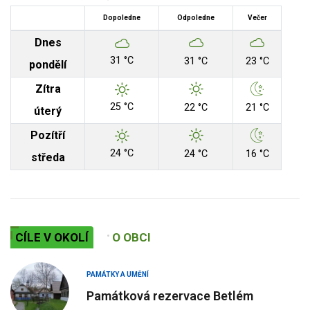
Dopoledne
Odpoledne
Večer
Dnes
31 °C
31 °C
23 °C
pondělí
Zítra
25 °C
22 °C
21 °C
úterý
Pozítří
24 °C
24 °C
16 °C
středa
CÍLE V OKOLÍ
O OBCI
PAMÁTKY A UMĚNÍ
Památková rezervace Betlém