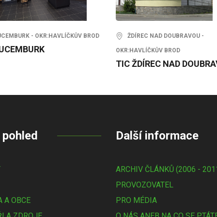
EMBURK - OKR:HAVLÍČKŮV BROD
ŽDÍREC NAD DOUBRAVOU -
RUCEMBURK
OKR:HAVLÍČKŮV BROD
TIC ŽDÍREC NAD DOUBR
 pohled
Další informace
Y
ARCHIV ČLÁNKŮ (2006 - 201
PROVOZOVATEL
 A OBCE
PRO MÉDIA
I A ZDROJE
O NÁS ANEB NA CO SE PTÁT