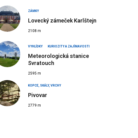
ZÁMKY
Lovecký zámeček Karlštejn
2108 m
VYHLÍDKY
KURIOZITY A ZAJÍMAVOSTI
Meteorologická stanice
Svratouch
2595 m
KOPCE, SKÁLY, VRCHY
Pivovar
2779 m