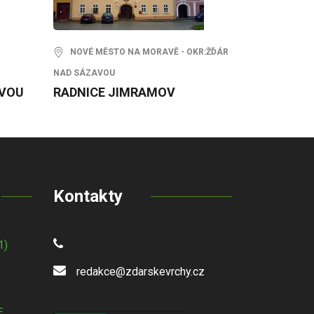
NOVÉ MĚSTO NA MORAVĚ - OKR:ŽĎÁR
NAD SÁZAVOU
AVOU
RADNICE JIMRAMOV
Kontakty
1)
redakce@zdarskevrchy.cz
E