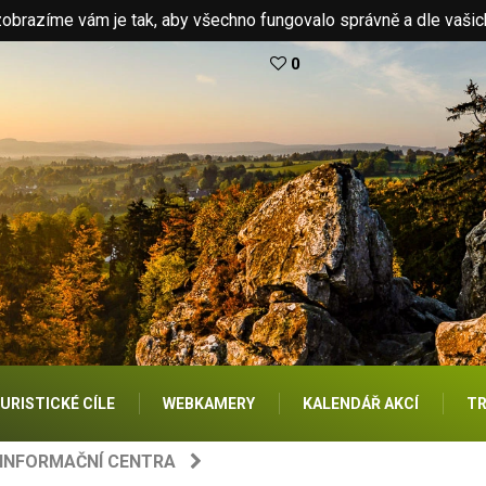
brazíme vám je tak, aby všechno fungovalo správně a dle vašic
0
URISTICKÉ CÍLE
WEBKAMERY
KALENDÁŘ AKCÍ
TR
 INFORMAČNÍ CENTRA