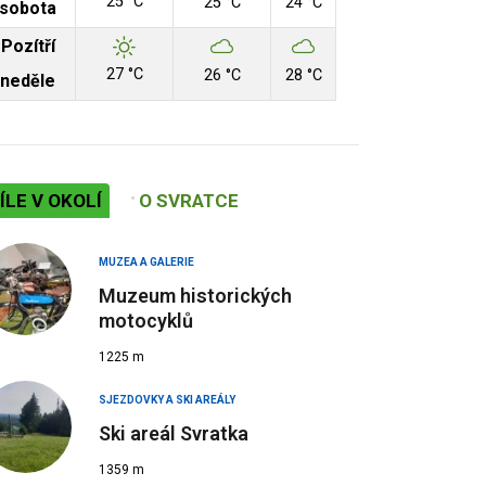
25 °C
25 °C
24 °C
sobota
Pozítří
27 °C
26 °C
28 °C
neděle
ÍLE V OKOLÍ
O SVRATCE
MUZEA A GALERIE
Muzeum historických
motocyklů
1225 m
SJEZDOVKY A SKI AREÁLY
Ski areál Svratka
1359 m