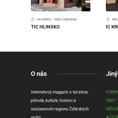
HLINSKO - OKR:CHRUDIM
KRUC
TIC HLINSKO
IC K
O nás
Jiný
Internetový magazín o turistice,
FIRM
přírodě, kultuře, historii a
TAGY
současnosti regionu Žďárských
MĚSTA
vrchů.
AUTOŘ