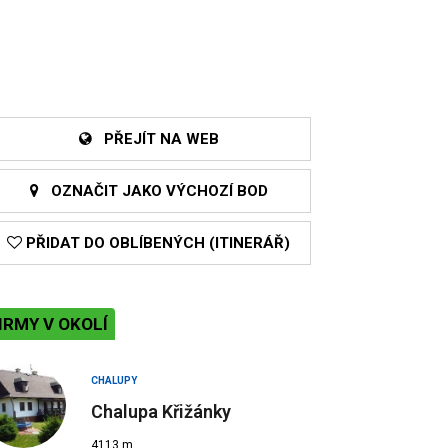
PŘEJÍT NA WEB
OZNAČIT JAKO VÝCHOZÍ BOD
PŘIDAT DO OBLÍBENÝCH (ITINERÁŘ)
IRMY V OKOLÍ
CHALUPY
Chalupa Křižánky
4113 m