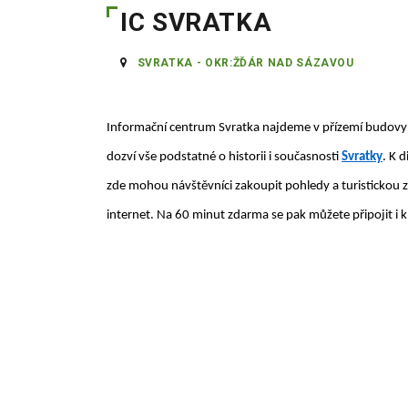
IC SVRATKA
SVRATKA - OKR:ŽĎÁR NAD SÁZAVOU
Informační centrum Svratka najdeme v přízemí budovy M
dozví vše podstatné o historii i současnosti
Svratky
. K 
zde mohou návštěvníci zakoupit pohledy a turistickou z
internet. Na 60 minut zdarma se pak můžete připojit i k 