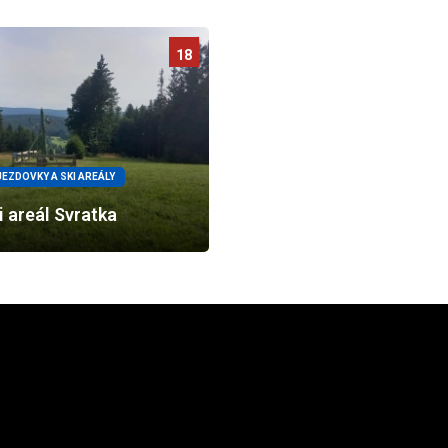
18
JEZDOVKY A SKI AREÁLY
i areál Svratka