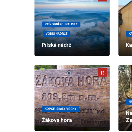
PŘÍRODNÍ KOUPALIŠTĚ
VODNÍ NÁDRŽE
K
Pilská nádrž
Ka
13
N
KOPCE, SKÁLY, VRCHY
Na
Žákova hora
Ze