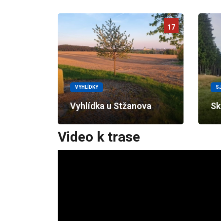
17
VYHLÍDKY
S
Vyhlídka u Stžanova
Sk
Video k trase