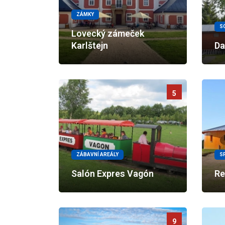
ZÁMKY
S
Lovecký zámeček
Karlštejn
Da
5
ZÁBAVNÍ AREÁLY
S
Salón Expres Vagón
Re
9