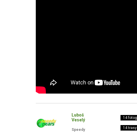
Luboš
14 fotogr
Veselý
14 trasy
Speedy