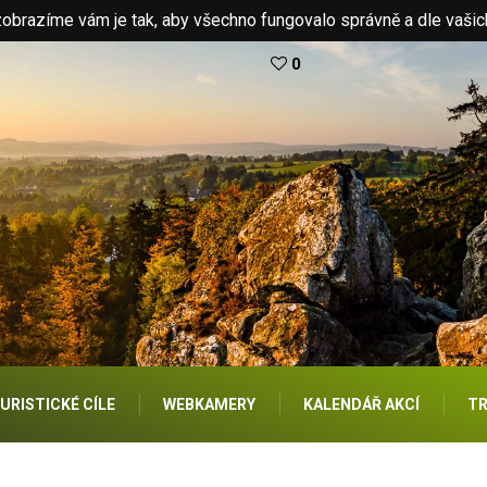
brazíme vám je tak, aby všechno fungovalo správně a dle vašic
0
URISTICKÉ CÍLE
WEBKAMERY
KALENDÁŘ AKCÍ
TR