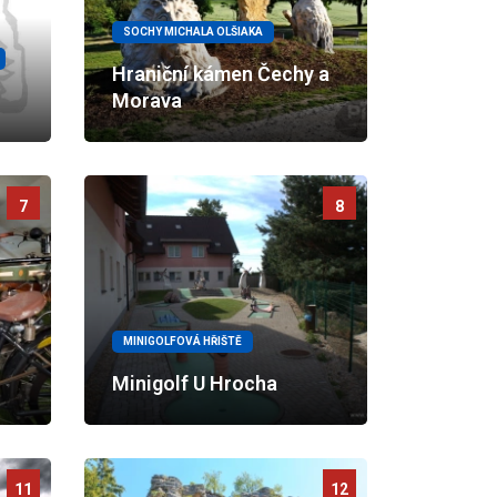
SOCHY MICHALA OLŠIAKA
Hraniční kámen Čechy a
Morava
7
8
MINIGOLFOVÁ HŘIŠTĚ
Minigolf U Hrocha
11
12