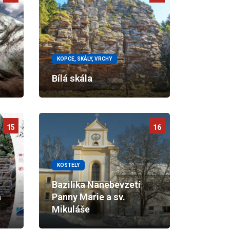
KOPCE, SKÁLY, VRCHY
Bílá skála
15
16
KOSTELY
Bazilika Nanebevzetí
a
Panny Marie a sv.
Mikuláše