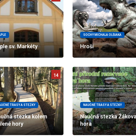
APLE
SOCHY MICHALA OLŠIAKA
ple sv. Markéty
Hroši
14
AUČNÉ TRASY A STEZKY
NAUČNÉ TRASY A STEZKY
učná stezka kolem
Naučná stezka Žákov
lené hory
hora