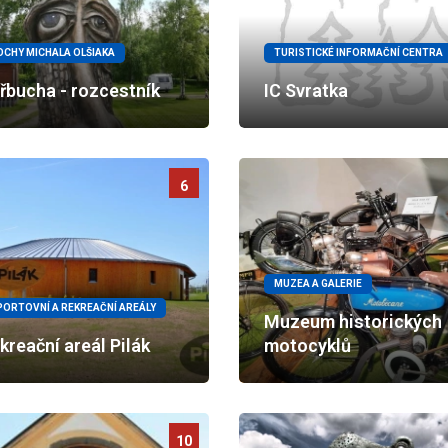
OCHY MICHALA OLŠIAKA
TURISTICKÉ INFORMAČNÍ CENTRA
řbucha - rozcestník
IC Svratka
6
MUZEA A GALERIE
PORTOVNÍ A REKREAČNÍ AREÁLY
Muzeum historických
kreační areál Pilák
motocyklů
10