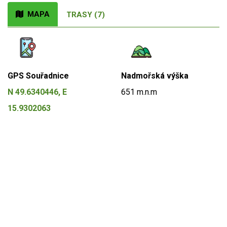
MAPA
TRASY (7)
GPS Souřadnice
Nadmořská výška
N 49.6340446, E
651 m.n.m
15.9302063