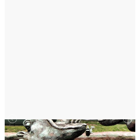
HROŠI
ŠKRDLOVICE - OKR:ŽĎÁR NAD SÁZAVOU