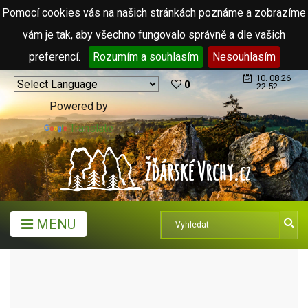
Pomocí cookies vás na našich stránkách poznáme a zobrazíme
vám je tak, aby všechno fungovalo správně a dle vašich
preferencí.
Rozumím a souhlasím
Nesouhlasím
10. 08.26
0
22:52
Powered by
Translate
MENU
TURISTICKÉ CÍLE
SOCHY MICHALA OLŠIAKA