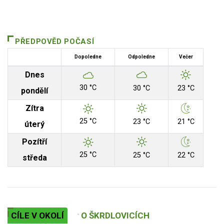
PŘEDPOVĚD POČASÍ
Dopoledne
Odpoledne
Večer
Dnes
30 °C
30 °C
23 °C
pondělí
Zítra
25 °C
23 °C
21 °C
úterý
Pozítří
25 °C
25 °C
22 °C
středa
CÍLE V OKOLÍ
O ŠKRDLOVICÍCH