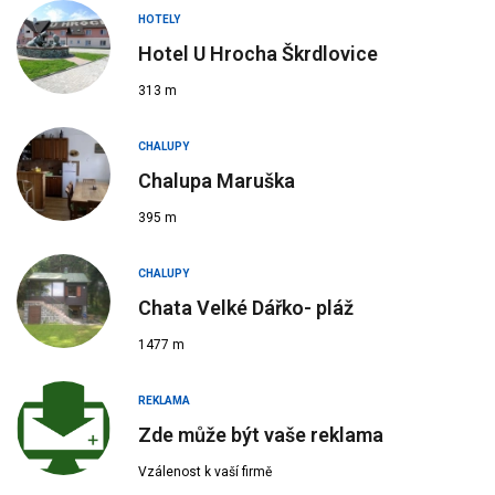
HOTELY
Hotel U Hrocha Škrdlovice
313 m
CHALUPY
Chalupa Maruška
395 m
CHALUPY
Chata Velké Dářko- pláž
1477 m
REKLAMA
Zde může být vaše reklama
Vzálenost k vaší firmě