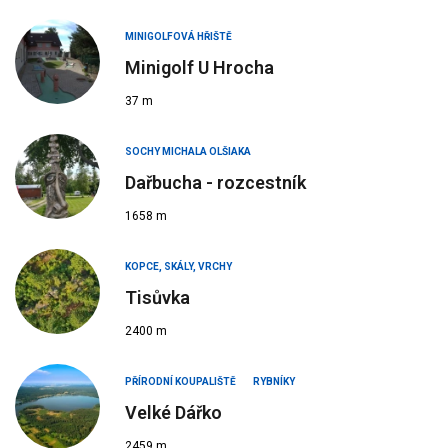
MINIGOLFOVÁ HŘIŠTĚ
Minigolf U Hrocha
37 m
SOCHY MICHALA OLŠIAKA
Dařbucha - rozcestník
1658 m
KOPCE, SKÁLY, VRCHY
Tisůvka
2400 m
PŘÍRODNÍ KOUPALIŠTĚ
RYBNÍKY
Velké Dářko
2459 m