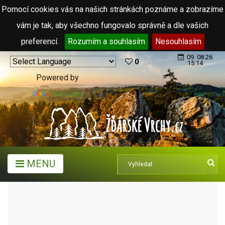
Pomocí cookies vás na našich stránkách poznáme a zobrazíme
vám je tak, aby všechno fungovalo správně a dle vašich
preferencí.
Rozumím a souhlasím
Nesouhlasím
09. 08.26
0
15:14
Powered by
Translate
MENU
TURISTICKÉ CÍLE
SOCHY MICHALA OLŠIAKA