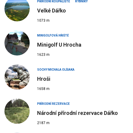
PŘÍRODNÍ KOUPALIŠTĚ
RYBNÍKY
Velké Dářko
1073 m
MINIGOLFOVÁ HŘIŠTĚ
Minigolf U Hrocha
1623 m
SOCHY MICHALA OLŠIAKA
Hroši
1658 m
PŘÍRODNÍ REZERVACE
Národní přírodní rezervace Dářko
2187 m