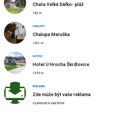
Chata Velké Dářko- pláž
182 m
CHALUPY
Chalupa Maruška
1361 m
HOTELY
Hotel U Hrocha Škrdlovice
1370 m
REKLAMA
Zde může být vaše reklama
Vzálenost k vaší firmě