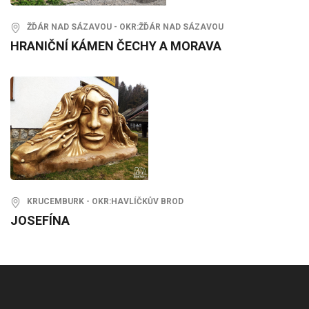
ŽĎÁR NAD SÁZAVOU - OKR:ŽĎÁR NAD SÁZAVOU
HRANIČNÍ KÁMEN ČECHY A MORAVA
KRUCEMBURK - OKR:HAVLÍČKŮV BROD
JOSEFÍNA