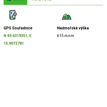
GPS Souřadnice
Nadmořská výška
N 49.6319351, E
615 m.n.m
15.9072781