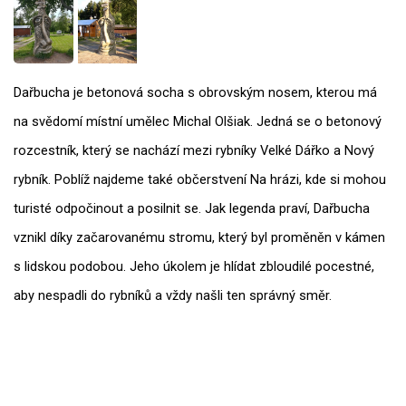
Dařbucha je betonová socha s obrovským nosem, kterou má
na svědomí místní umělec Michal Olšiak. Jedná se o betonový
rozcestník, který se nachází mezi rybníky Velké Dářko a Nový
rybník. Poblíž najdeme také občerstvení Na hrázi, kde si mohou
turisté odpočinout a posilnit se. Jak legenda praví, Dařbucha
vznikl díky začarovanému stromu, který byl proměněn v kámen
s lidskou podobou. Jeho úkolem je hlídat zbloudilé pocestné,
aby nespadli do rybníků a vždy našli ten správný směr.