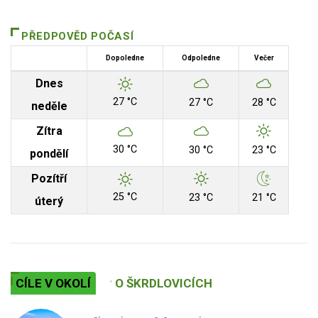
PŘEDPOVĚD POČASÍ
Dopoledne
Odpoledne
Večer
Dnes
27 °C
27 °C
28 °C
neděle
Zítra
30 °C
30 °C
23 °C
pondělí
Pozítří
25 °C
23 °C
21 °C
úterý
CÍLE V OKOLÍ
O ŠKRDLOVICÍCH