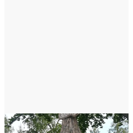
DAŘBUCHA - ROZCESTNÍK
ŠKRDLOVICE - OKR:ŽĎÁR NAD SÁZAVOU