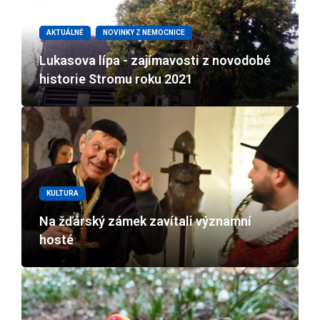
AKTUÁLNĚ
NOVINKY Z NEMOCNICE
Lukasova lípa - zajímavosti z novodobé
historie Stromu roku 2021
KULTURA
Na žďárský zámek zavítali významní
hosté