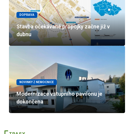
DOPRAVA
Stavba očekávané propojky začne již v
dubnu
NOVINKY Z NEMOCNICE
Modernizace vstupního pavilonu je
dokončena