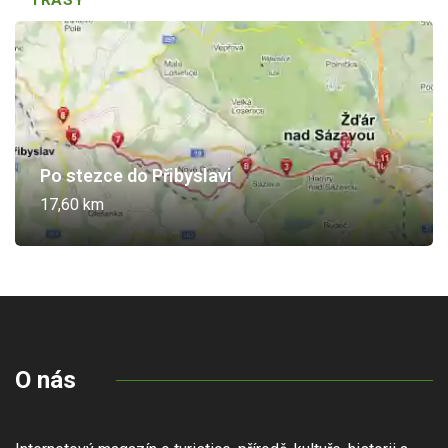
TRASY
Po stezce do Přibyslavi
17,60 km
O nás