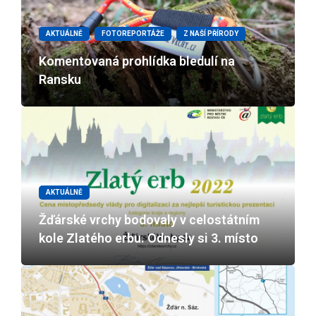
AKTUÁLNĚ
FOTOREPORTÁŽE
Z NAŠÍ PŘÍRODY
Komentovaná prohlídka bledulí na
Ransku
AKTUÁLNĚ
Žďárské vrchy bodovaly v celostátním
kole Zlatého erbu. Odnesly si 3. místo