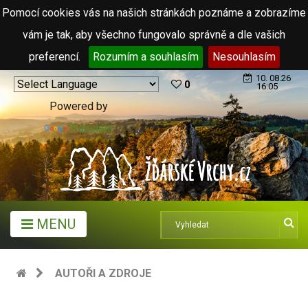
Pomocí cookies vás na našich stránkách poznáme a zobrazíme
vám je tak, aby všechno fungovalo správně a dle vašich
preferencí.
Rozumím a souhlasím
Nesouhlasím
10. 08.26
0
16:05
Powered by
Translate
MENU
AUTOŘI A ZDROJE