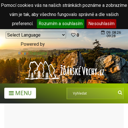
Pomocí cookies vás na našich stránkách poznáme a zobrazíme
vám je tak, aby všechno fungovalo správně a dle vašich
preferencí.
Rozumím a souhlasím
Nesouhlasím
09. 08.26
0
09:28
Powered by
Translate
MENU
TURISTICKÉ CÍLE
JEZERA
VÁPENICE