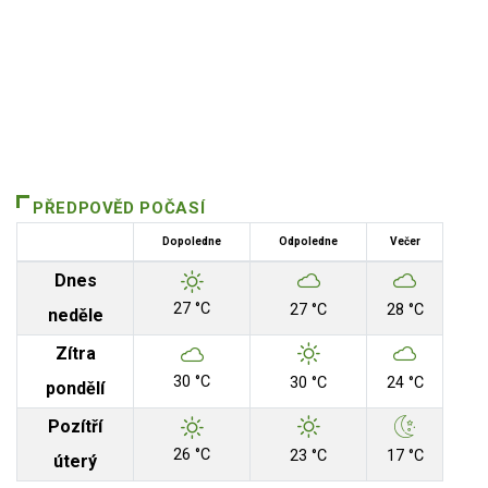
PŘEDPOVĚD POČASÍ
Dopoledne
Odpoledne
Večer
Dnes
27 °C
27 °C
28 °C
neděle
Zítra
30 °C
30 °C
24 °C
pondělí
Pozítří
26 °C
23 °C
17 °C
úterý