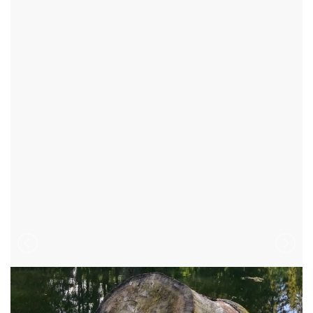
ŽĎÁR NAD SÁZAVOU - OKR:ŽĎÁR NAD SÁZAVOU