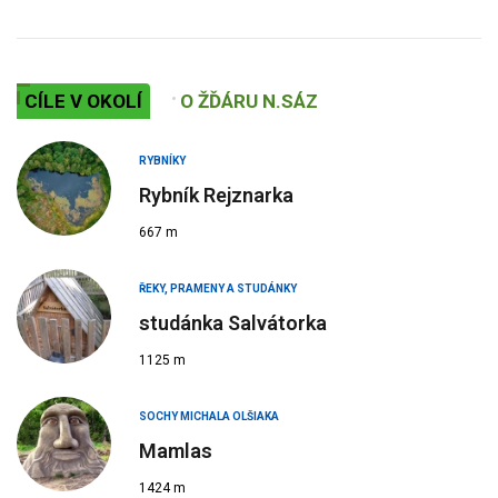
CÍLE V OKOLÍ
O ŽĎÁRU N.SÁZ
RYBNÍKY
Rybník Rejznarka
667 m
ŘEKY, PRAMENY A STUDÁNKY
studánka Salvátorka
1125 m
SOCHY MICHALA OLŠIAKA
Mamlas
1424 m