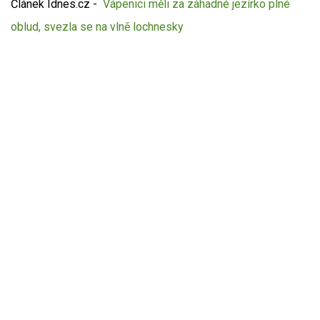
Článek Idnes.cz -
Vápenici měli za záhadné jezírko plné
oblud, svezla se na vlně lochnesky