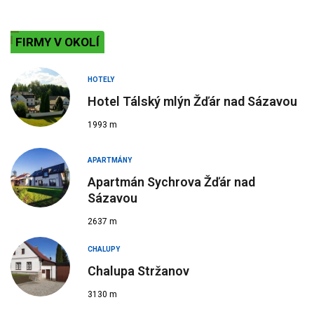
FIRMY V OKOLÍ
HOTELY
Hotel Tálský mlýn Žďár nad Sázavou
1993 m
APARTMÁNY
Apartmán Sychrova Žďár nad
Sázavou
2637 m
CHALUPY
Chalupa Stržanov
3130 m