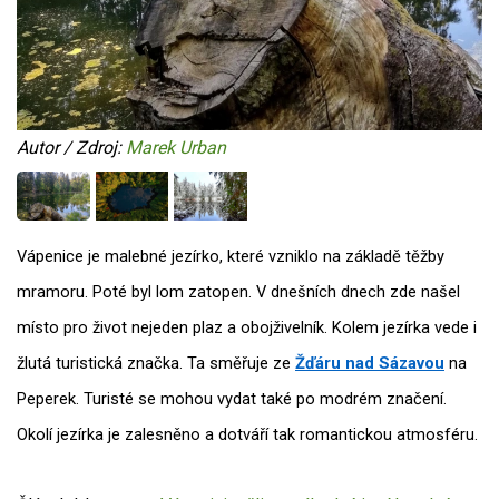
Autor / Zdroj:
Marek Urban
Vápenice je malebné jezírko, které vzniklo na základě těžby
mramoru. Poté byl lom zatopen. V dnešních dnech zde našel
místo pro život nejeden plaz a obojživelník. Kolem jezírka vede i
žlutá turistická značka. Ta směřuje ze
Žďáru nad Sázavou
na
Peperek. Turisté se mohou vydat také po modrém značení.
Okolí jezírka je zalesněno a dotváří tak romantickou atmosféru.