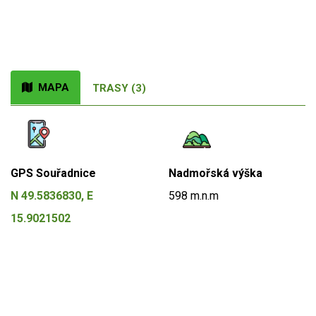
MAPA
TRASY (3)
GPS Souřadnice
Nadmořská výška
N 49.5836830, E
598 m.n.m
15.9021502