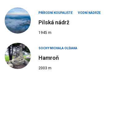
PŘÍRODNÍ KOUPALIŠTĚ
VODNÍ NÁDRŽE
Pilská nádrž
1945 m
SOCHY MICHALA OLŠIAKA
Hamroň
2003 m