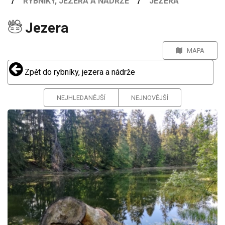
RYBNÍKY, JEZERA A NÁDRŽE
JEZERA
Jezera
MAPA
Zpět do rybníky, jezera a nádrže
NEJHLEDANĚJŠÍ
NEJNOVĚJŠÍ