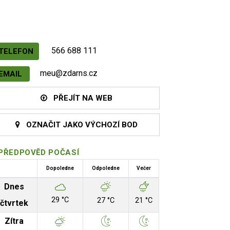
566 688 111
TELEFON
meu@zdarns.cz
EMAIL
PŘEJÍT NA WEB
OZNAČIT JAKO VÝCHOZÍ BOD
PŘEDPOVĚD POČASÍ
Dopoledne
Odpoledne
Večer
Dnes
29 °C
27 °C
21 °C
čtvrtek
Zítra