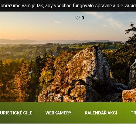
brazíme vám je tak, aby všechno fungovalo správně a dle vašic
0
URISTICKÉ CÍLE
WEBKAMERY
KALENDÁŘ AKCÍ
TR