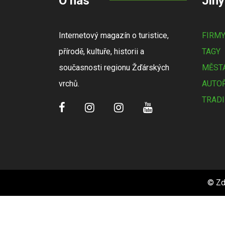
O nás
Jiný
Internetový magazín o turistice,
FIRM
přírodě, kultuře, historii a
TAGY
současnosti regionu Žďárských
MĚSTA
vrchů.
AUTOŘ
TRADI
© Zd