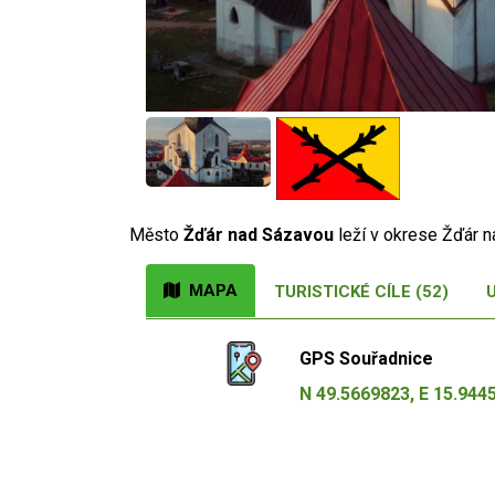
Město
Žďár nad Sázavou
leží v okrese Žďár 
MAPA
TURISTICKÉ CÍLE (52)
GPS Souřadnice
N 49.5669823, E 15.944