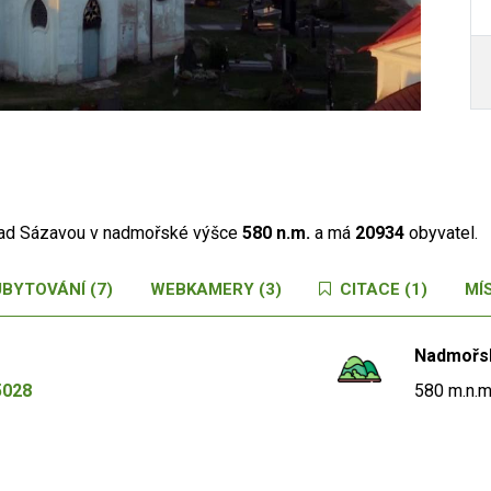
Autor /
nad Sázavou v nadmořské výšce
580 n.m.
a má
20934
obyvatel.
UBYTOVÁNÍ (7)
WEBKAMERY (3)
CITACE (1)
MÍS
Nadmořs
5028
580 m.n.