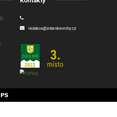
Kontakty
1)
redakce@zdarskevrchy.cz
E