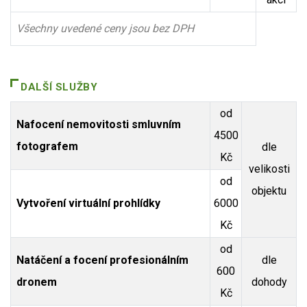
Všechny uvedené ceny jsou bez DPH
DALŠÍ SLUŽBY
od
Nafocení nemovitosti smluvním
4500
fotografem
dle
Kč
velikosti
od
objektu
Vytvoření virtuální prohlídky
6000
Kč
od
Natáčení a focení profesionálním
dle
600
dronem
dohody
Kč