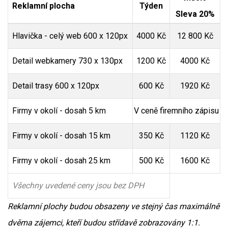
Reklamní plocha
Týden
Sleva 20%
Hlavička - celý web 600 x 120px
4000 Kč
12 800 Kč
Detail webkamery 730 x 130px
1200 Kč
4000 Kč
Detail trasy 600 x 120px
600 Kč
1920 Kč
Firmy v okolí - dosah 5 km
V ceně firemního zápisu
Firmy v okolí - dosah 15 km
350 Kč
1120 Kč
Firmy v okolí - dosah 25 km
500 Kč
1600 Kč
Všechny uvedené ceny jsou bez DPH
Reklamní plochy budou obsazeny ve stejný čas maximálně
dvěma zájemci, kteří budou střídavě zobrazovány 1:1.