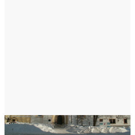
PANNY MARIE A SV.
MIKULÁŠE
ŽĎÁR NAD SÁZAVOU - OKR:ŽĎÁR NAD SÁZAVOU