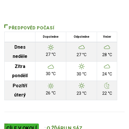
PŘEDPOVĚD POČASÍ
Dopoledne
Odpoledne
Večer
Dnes
27 °C
27 °C
28 °C
neděle
Zítra
30 °C
30 °C
24 °C
pondělí
Pozítří
26 °C
23 °C
22 °C
úterý
CÍLE V OKOLÍ
O ŽĎÁRU N.SÁZ