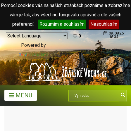
Pomocí cookies vás na našich stránkách poznáme a zobrazíme
vám je tak, aby všechno fungovalo správně a dle vašich
preferencí.
Rozumím a souhlasím
Nesouhlasím
09. 08.26
0
18:34
Powered by
Translate
MENU
TURISTICKÉ CÍLE
KOSTELY
BAZILIKA NANEBEVZETÍ