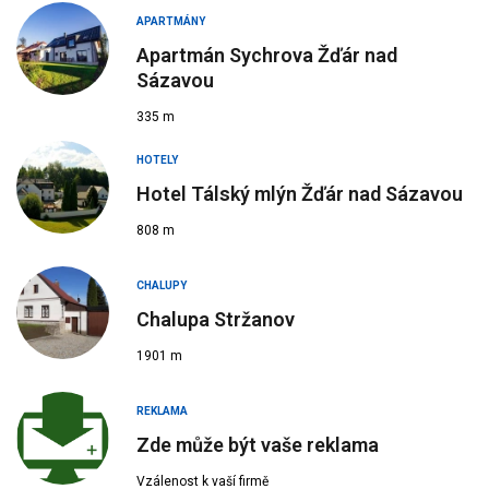
APARTMÁNY
Apartmán Sychrova Žďár nad
Sázavou
335 m
HOTELY
Hotel Tálský mlýn Žďár nad Sázavou
808 m
CHALUPY
Chalupa Stržanov
1901 m
REKLAMA
Zde může být vaše reklama
Vzálenost k vaší firmě