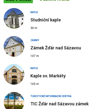
KAPLE
Studniční kaple
36 m
ZÁMKY
Zámek Žďár nad Sázavou
107 m
KAPLE
Kaple sv. Markéty
165 m
TURISTICKÉ INFORMAČNÍ CENTRA
TIC Žďár nad Sázavou zámek