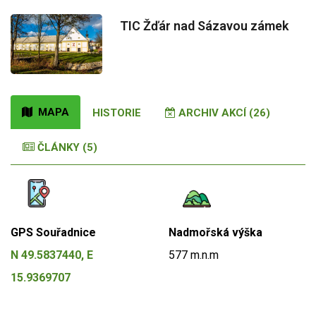
TIC Žďár nad Sázavou zámek
MAPA
HISTORIE
ARCHIV AKCÍ (26)
ČLÁNKY (5)
GPS Souřadnice
Nadmořská výška
N 49.5837440, E
577 m.n.m
15.9369707