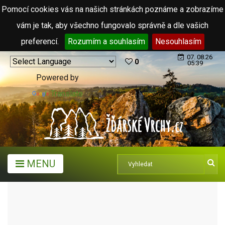
Pomocí cookies vás na našich stránkách poznáme a zobrazíme
vám je tak, aby všechno fungovalo správně a dle vašich
preferencí.
Rozumím a souhlasím
Nesouhlasím
07. 08.26
0
05:39
Powered by
Translate
MENU
TURISTICKÉ CÍLE
ZÁMKY
ZÁMEK ŽĎÁR NAD SÁZAVOU