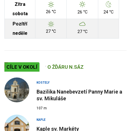
Zítra
26 °C
26 °C
24 °C
sobota
Pozítří
27 °C
27 °C
neděle
CÍLE V OKOLÍ
O ŽĎÁRU N.SÁZ
KOSTELY
Bazilika Nanebevzetí Panny Marie a
sv. Mikuláše
107 m
KAPLE
Kaple sv. Markéty