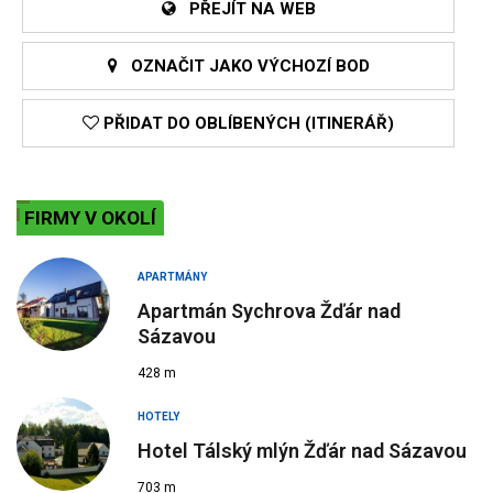
PŘEJÍT NA WEB
OZNAČIT JAKO VÝCHOZÍ BOD
PŘIDAT DO OBLÍBENÝCH (ITINERÁŘ)
FIRMY V OKOLÍ
APARTMÁNY
Apartmán Sychrova Žďár nad
Sázavou
428 m
HOTELY
Hotel Tálský mlýn Žďár nad Sázavou
703 m