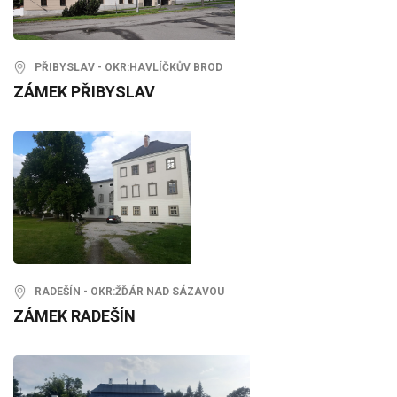
PŘIBYSLAV - OKR:HAVLÍČKŮV BROD
ZÁMEK PŘIBYSLAV
RADEŠÍN - OKR:ŽĎÁR NAD SÁZAVOU
ZÁMEK RADEŠÍN