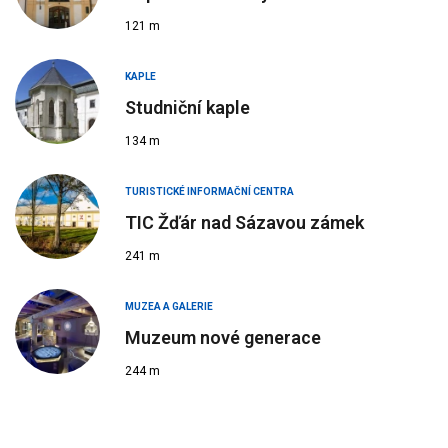
121 m
KAPLE
Studniční kaple
134 m
TURISTICKÉ INFORMAČNÍ CENTRA
TIC Žďár nad Sázavou zámek
241 m
MUZEA A GALERIE
Muzeum nové generace
244 m