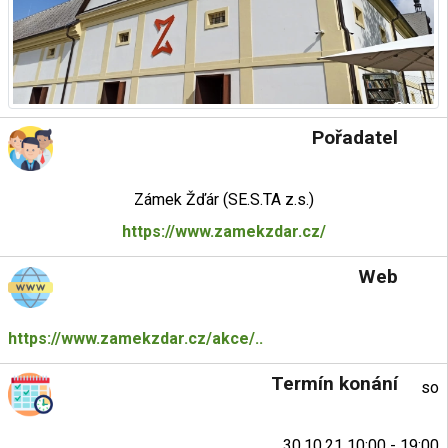
Pořadatel
Zámek Žďár (SE.S.TA z.s.)
https://www.zamekzdar.cz/
Web
https://www.zamekzdar.cz/akce/..
Termín konání
so
30.10.21 10:00 - 19:00