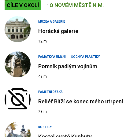
CÍLE V OKOLÍ
O NOVÉM MĚSTĚ N.M.
MUZEA A GALERIE
Horácká galerie
12 m
PAMÁTKY A UMĚNÍ
SOCHY A PLASTIKY
Pomník padlým vojínům
49 m
PAMĚTNÍ DESKA
Reliéf Blíží se konec mého utrpení
73 m
KOSTELY
Kostel svaté Kunhuty