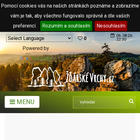
Pomocí cookies vás na našich stránkách poznáme a zobrazíme
vám je tak, aby všechno fungovalo správně a dle vašich
preferencí.
Rozumím a souhlasím
Nesouhlasím
06. 08.26
0
22:30
Powered by
Translate
MENU
TURISTICKÉ CÍLE
MUZEA A GALERIE
TURISTICKÉ CÍLE
ZÁMKY