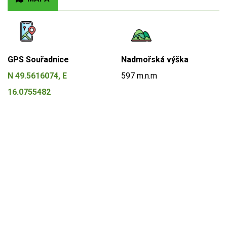
GPS Souřadnice
Nadmořská výška
N 49.5616074, E
597 m.n.m
16.0755482