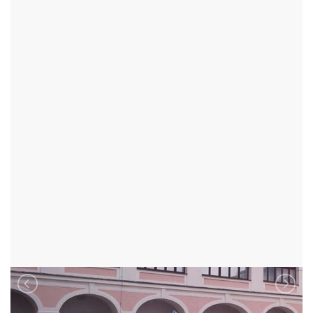
ZÁMEK NOVÉ MĚSTO NA
MORAVĚ
NOVÉ MĚSTO NA MORAVĚ - OKR:ŽĎÁR NAD SÁZAVOU