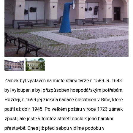
Zámek byl vystavěn na místě starší tvrze r. 1589. R. 1643
byl vyloupen a byl přizpůsoben hospodářským potřebám.
Později, r. 1699 jej získala nadace šlechtičen v Brně, které
patřil až do r. 1945. Po velkém požáru v roce 1723 zámek
zpustl, ale ještě v tomtéž století došlo k jeho barokní
přestavbě. Dnes již před sebou vidíme podobu v