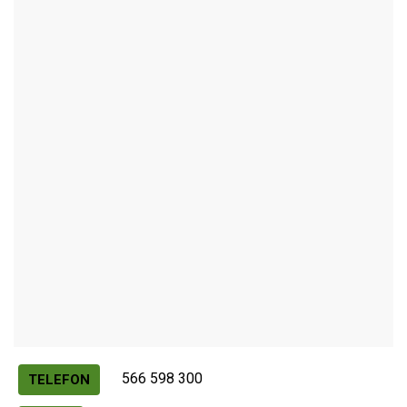
NOVÉ MĚSTO NA MORAVĚ
Autor / Zdroj: RUIAN
566 598 300
TELEFON