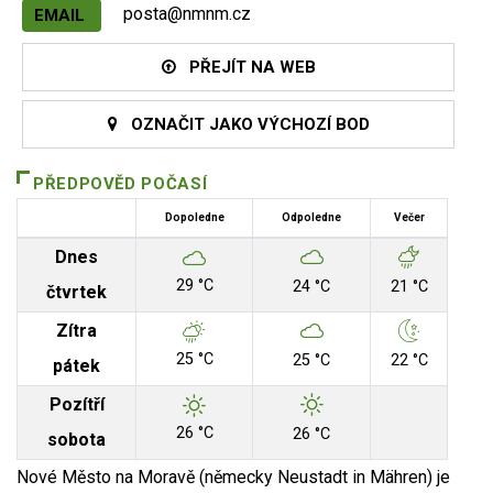
posta@nmnm.cz
EMAIL
PŘEJÍT NA WEB
OZNAČIT JAKO VÝCHOZÍ BOD
PŘEDPOVĚD POČASÍ
Dopoledne
Odpoledne
Večer
Dnes
29 °C
24 °C
21 °C
čtvrtek
Zítra
25 °C
25 °C
22 °C
pátek
Pozítří
26 °C
26 °C
sobota
Nové Město na Moravě (německy Neustadt in Mähren) je