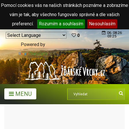
Pomocí cookies vás na našich stránkách poznáme a zobrazíme
vám je tak, aby všechno fungovalo správně a dle vašich
preferencí.
Rozumím a souhlasím
Nesouhlasím
06. 08.26
0
03:25
Powered by
Translate
MENU
MĚSTA A OBCE
MĚSTA