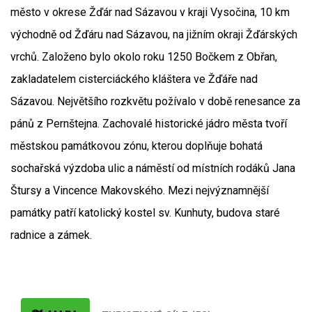
město v okrese Žďár nad Sázavou v kraji Vysočina, 10 km
východně od Žďáru nad Sázavou, na jižním okraji Žďárských
vrchů. Založeno bylo okolo roku 1250 Bočkem z Obřan,
zakladatelem cisterciáckého kláštera ve Žďáře nad
Sázavou. Největšího rozkvětu požívalo v době renesance za
pánů z Pernštejna. Zachovalé historické jádro města tvoří
městskou památkovou zónu, kterou doplňuje bohatá
sochařská výzdoba ulic a náměstí od místních rodáků Jana
Štursy a Vincence Makovského. Mezi nejvýznamnější
památky patří katolický kostel sv. Kunhuty, budova staré
radnice a zámek.