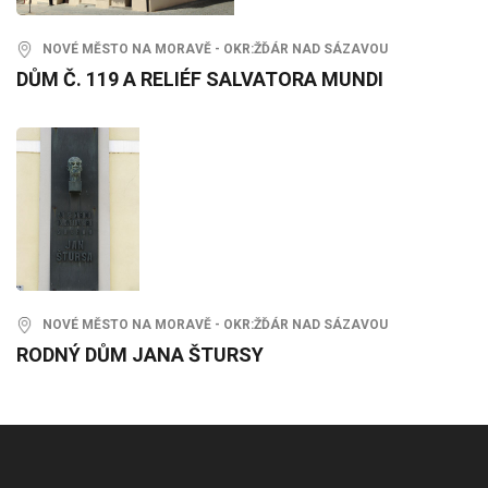
NOVÉ MĚSTO NA MORAVĚ - OKR:ŽĎÁR NAD SÁZAVOU
DŮM Č. 119 A RELIÉF SALVATORA MUNDI
NOVÉ MĚSTO NA MORAVĚ - OKR:ŽĎÁR NAD SÁZAVOU
RODNÝ DŮM JANA ŠTURSY