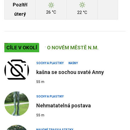
Pozítří
26 °C
22 °C
úterý
CÍLE V OKOLÍ
O NOVÉM MĚSTĚ N.M.
SOCHY A PLASTIKY
KAŠNY
kašna se sochou svaté Anny
55 m
SOCHY A PLASTIKY
Nehmatatelná postava
55 m
NAUČNÉ TRASY A STEZKY