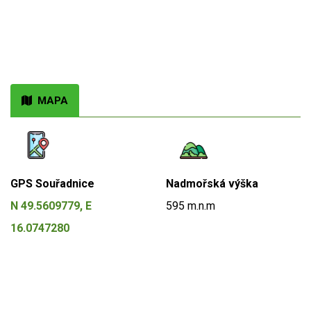
MAPA
GPS Souřadnice
Nadmořská výška
N 49.5609779, E
595 m.n.m
16.0747280