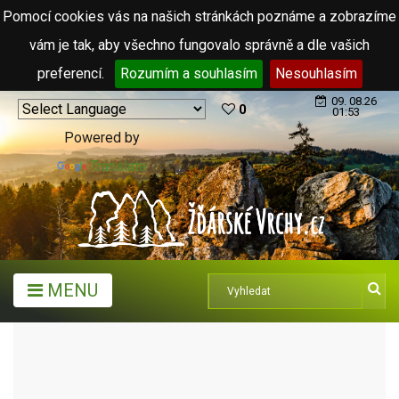
Pomocí cookies vás na našich stránkách poznáme a zobrazíme
vám je tak, aby všechno fungovalo správně a dle vašich
preferencí.
Rozumím a souhlasím
Nesouhlasím
09. 08.26
0
01:53
Powered by
Translate
MENU
TURISTICKÉ CÍLE
HISTORICKÉ DOMY