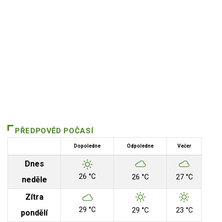
PŘEDPOVĚD POČASÍ
Dopoledne
Odpoledne
Večer
Dnes
26 °C
26 °C
27 °C
neděle
Zítra
29 °C
29 °C
23 °C
pondělí