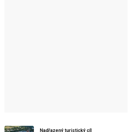
HOTEL PANSKÝ DŮM
NOVÉ MĚSTO NA MORAVĚ - OKR:ŽĎÁR NAD SÁZAVOU
Hotel Panský dům najdou návštěvníci v zrekonstruované budově
v
Novém Městě na Moravě
. Nachází se přímo v historickém centru
na Vratislavově náměstí 7. Hosté si zde mohou nejen zarezervovat
velké pokoje, ale také si mohou prohlédnout obrazy současných
místních oblíbených umělců. Pro děti je v hotelu připravena i
vybavená herna a dokonce je zde k dispozici i služba hlídání dětí. O
vaše nejmenší tu tak bude dobře postaráno.
Nadřazený turistický cíl