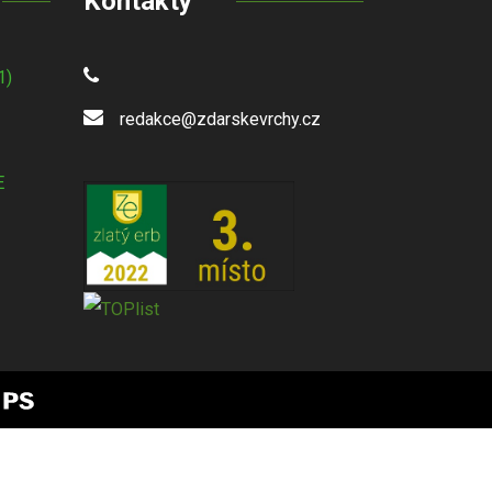
Kontakty
1)
redakce@zdarskevrchy.cz
E