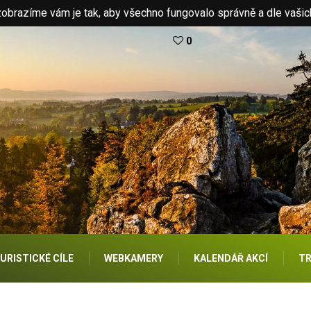
brazíme vám je tak, aby všechno fungovalo správně a dle vašic
0
URISTICKÉ CÍLE
WEBKAMERY
KALENDÁŘ AKCÍ
TR