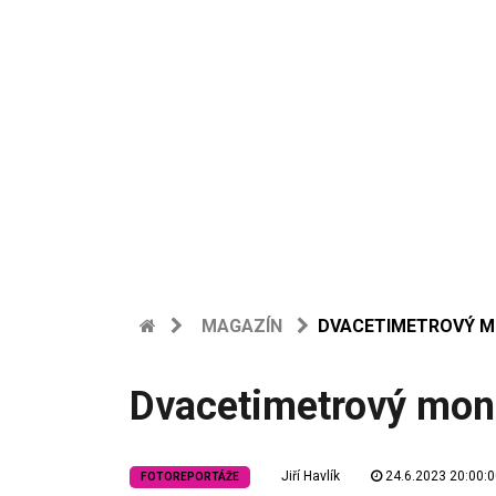
MAGAZÍN
DVACETIMETROVÝ M
Dvacetimetrový mon
Jiří Havlík
24.6.2023 20:00:0
FOTOREPORTÁŽE