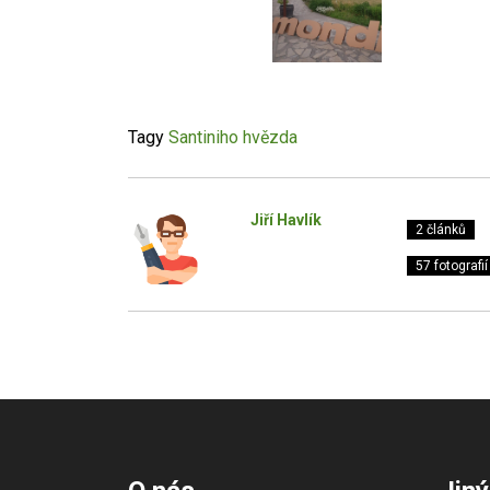
Tagy
Santiniho hvězda
Jiří Havlík
2 článků
57 fotografií