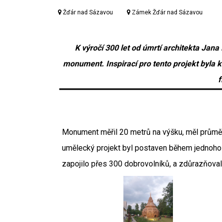
Žďár nad Sázavou
Zámek Žďár nad Sázavou
K výročí 300 let od úmrtí architekta Jana
monument. Inspirací pro tento projekt byla 
f
Monument měřil 20 metrů na výšku, měl průměr 
umělecký projekt byl postaven během jednoho 
zapojilo přes 300 dobrovolníků, a zdůrazňovalo