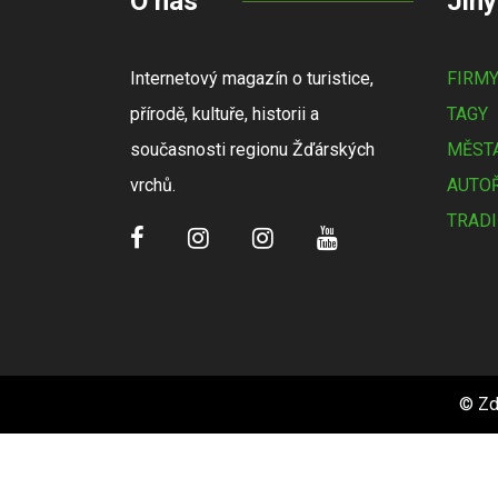
O nás
Jiný
Internetový magazín o turistice,
FIRM
přírodě, kultuře, historii a
TAGY
současnosti regionu Žďárských
MĚSTA
vrchů.
AUTOŘ
TRADI
© Zd