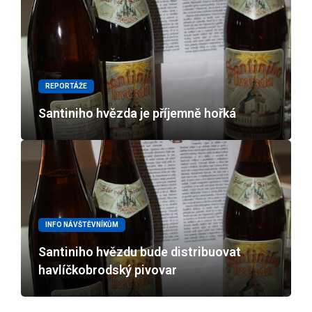
REPORTÁŽE
Santiniho hvězda je příjemně hořká
INFO NÁVŠTĚVNÍKŮM
Santiniho hvězdu bude distribuovat
havlíčkobrodský pivovar