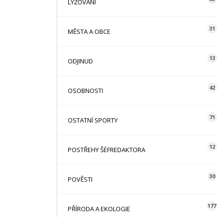
LYŽOVÁNÍ
31
MĚSTA A OBCE
13
ODJINUD
42
OSOBNOSTI
71
OSTATNÍ SPORTY
12
POSTŘEHY ŠÉFREDAKTORA
30
POVĚSTI
177
PŘÍRODA A EKOLOGIE