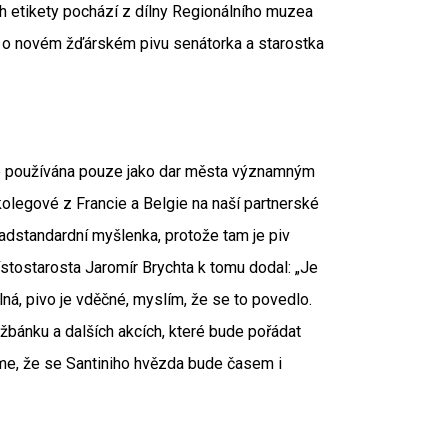
h etikety pochází z dílny Regionálního muzea
 o novém žďárském pivu senátorka a starostka
ude používána pouze jako dar města významným
 kolegové z Francie a Belgie na naší partnerské
nadstandardní myšlenka, protože tam je piv
místostarosta Jaromír Brychta k tomu dodal: „Je
ná, pivo je vděčné, myslím, že se to povedlo.
bánku a dalších akcích, které bude pořádat
áme, že se Santiniho hvězda bude časem i