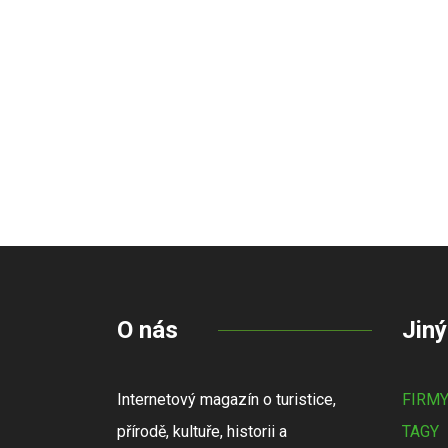
O nás
Jiný
Internetový magazín o turistice,
FIRM
přírodě, kultuře, historii a
TAGY