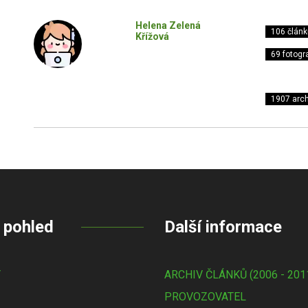
Helena Zelená
106 článk
Křížová
69 fotogra
1907 arch
 pohled
Další informace
Y
ARCHIV ČLÁNKŮ (2006 - 201
PROVOZOVATEL