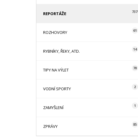
737
REPORTÁŽE
61
ROZHOVORY
14
RYBNÍKY, ŘEKY, ATD.
78
TIPY NA VÝLET
2
VODNÍ SPORTY
1
ZAMYŠLENÍ
85
ZPRÁVY