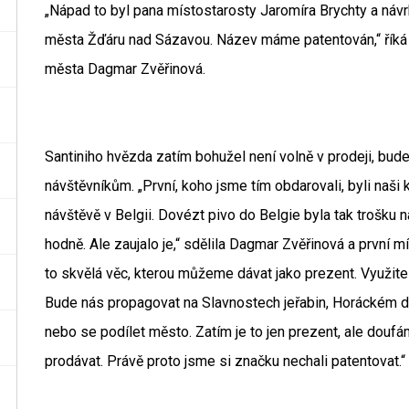
„Nápad to byl pana místostarosty Jaromíra Brychty a návr
města Žďáru nad Sázavou. Název máme patentován,“ říká
města Dagmar Zvěřinová.
Santiniho hvězda zatím bohužel není volně v prodeji, b
návštěvníkům. „První, koho jsme tím obdarovali, byli naši
návštěvě v Belgii. Dovézt pivo do Belgie byla tak trošku 
hodně. Ale zaujalo je,“ sdělila Dagmar Zvěřinová a první 
to skvělá věc, kterou můžeme dávat jako prezent. Využitel
Bude nás propagovat na Slavnostech jeřabin, Horáckém dž
nebo se podílet město. Zatím je to jen prezent, ale douf
prodávat. Právě proto jsme si značku nechali patentovat.“