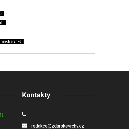
ů
fií
ivních článků
Kontakty
1)
redakce@zdarskevrchy.cz