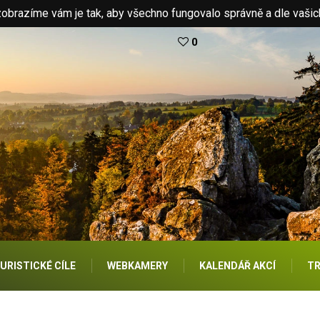
brazíme vám je tak, aby všechno fungovalo správně a dle vašic
0
URISTICKÉ CÍLE
WEBKAMERY
KALENDÁŘ AKCÍ
TR