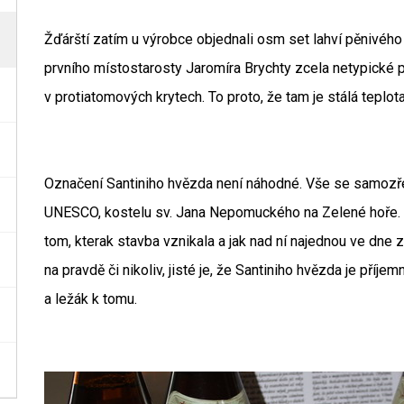
Žďárští zatím u výrobce objednali osm set lahví pěnivého 
prvního místostarosty Jaromíra Brychty zcela netypické 
v protiatomových krytech. To proto, že tam je stálá teplota
Označení Santiniho hvězda není náhodné. Vše se samoz
UNESCO, kostelu sv. Jana Nepomuckého na Zelené hoře.
tom, kterak stavba vznikala a jak nad ní najednou ve dne 
na pravdě či nikoliv, jisté je, že Santiniho hvězda je příje
a ležák k tomu.