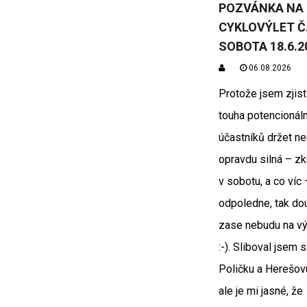
POZVÁNKA NA
CYKLOVÝLET Č. 
SOBOTA 18.6.2
06.08.2026
Protože jsem zjisti
touha potencionál
účastníků držet ned
opravdu silná – z
v sobotu, a co víc
odpoledne, tak do
zase nebudu na vý
:-). Sliboval jsem 
Poličku a Herešov
ale je mi jasné, že