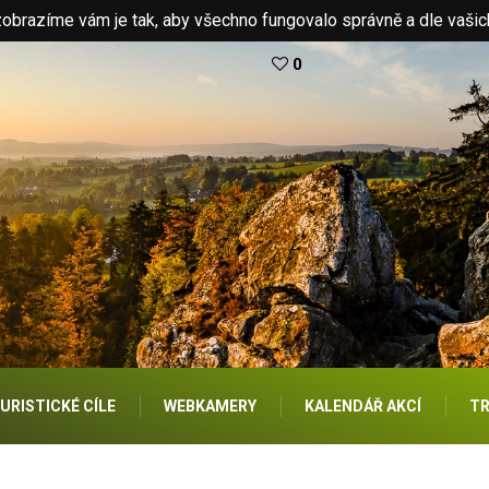
brazíme vám je tak, aby všechno fungovalo správně a dle vašic
0
URISTICKÉ CÍLE
WEBKAMERY
KALENDÁŘ AKCÍ
TR