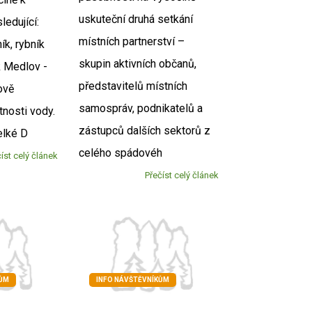
uskuteční druhá setkání
ledující:
místních partnerství –
k, rybník
skupin aktivních občanů,
k Medlov -
představitelů místních
ově
samospráv, podnikatelů a
tnosti vody.
zástupců dalších sektorů z
elké D
celého spádovéh
íst celý článek
Přečíst celý článek
KŮM
INFO NÁVŠTĚVNÍKŮM