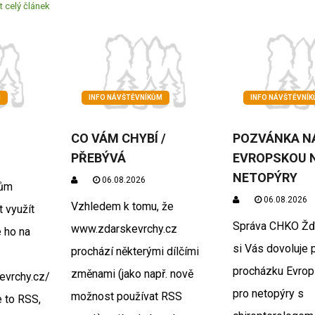
t celý článek
M
INFO NÁVŠTĚVNÍKŮM
INFO NÁVŠTĚVNÍ
CO VÁM CHYBÍ /
POZVÁNKA N
PŘEBÝVÁ
EVROPSKOU 
NETOPÝRY
06.08.2026
řům
06.08.2026
Vzhledem k tomu, že
 využít
Správa CHKO Žď
www.zdarskevrchy.cz
 ho na
si Vás dovoluje 
prochází některými dílčími
procházku Evrop
změnami (jako např. nově
evrchy.cz/rss.php.
pro netopýry s
možnost používat RSS
e to RSS,