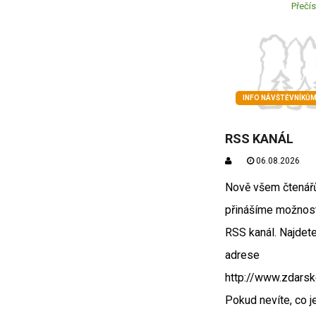
Přečís
INFO NÁVŠTĚVNÍKŮ
RSS KANÁL
06.08.2026
Nově všem čtená
přinášíme možnost
RSS kanál. Najdete
adrese
http://www.zdarsk
Pokud nevíte, co j