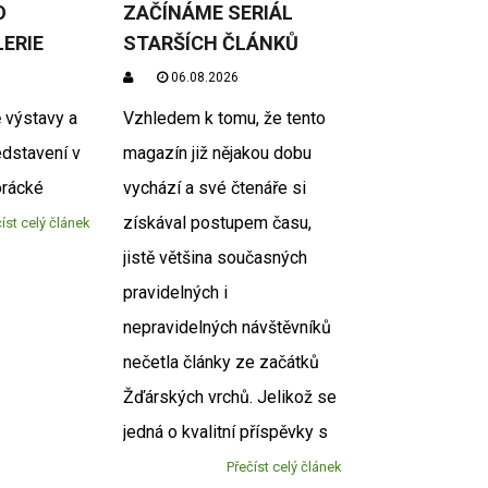
O
ZAČÍNÁME SERIÁL
ERIE
STARŠÍCH ČLÁNKŮ
06.08.2026
 výstavy a
Vzhledem k tomu, že tento
edstavení v
magazín již nějakou dobu
rácké
vychází a své čtenáře si
získával postupem času,
íst celý článek
jistě většina současných
pravidelných i
nepravidelných návštěvníků
nečetla články ze začátků
Žďárských vrchů. Jelikož se
jedná o kvalitní příspěvky s
Přečíst celý článek