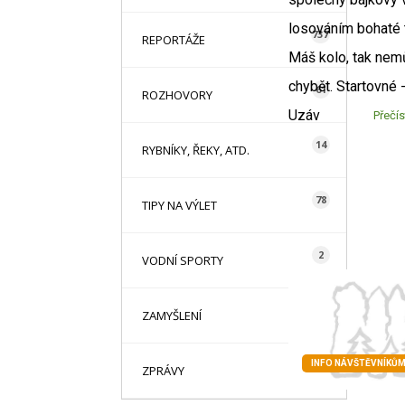
losováním bohaté 
737
REPORTÁŽE
Máš kolo, tak ne
chybět. Startovné -
61
ROZHOVORY
Uzáv
Přečís
14
RYBNÍKY, ŘEKY, ATD.
78
TIPY NA VÝLET
2
VODNÍ SPORTY
1
ZAMYŠLENÍ
INFO NÁVŠTĚVNÍKŮ
85
ZPRÁVY