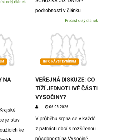
SCHŮZKA JIŽ DNES!!
íst celý článek
podrobnosti v článku.
Přečíst celý článek
KŮM
INFO NÁVŠTĚVNÍKŮM
Y NA
VEŘEJNÁ DISKUZE: CO
TÍŽÍ JEDNOTLIVÉ ČÁSTI
VYSOČINY?
06.08.2026
Krajské
V průběhu srpna se v každé
ce je stav
z patnácti obcí s rozšířenou
loužících ke
působností na Vysočině
čině k