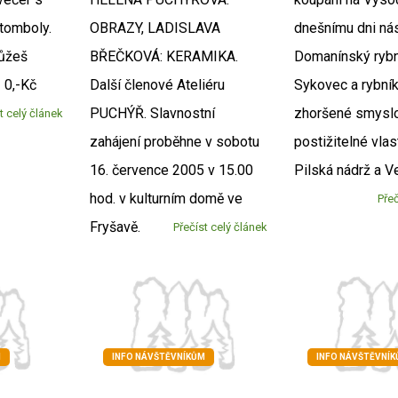
tomboly.
OBRAZY, LADISLAVA
dnešnímu dni nás
můžeš
BŘEČKOVÁ: KERAMIKA.
Domanínský rybní
 0,-Kč
Další členové Ateliéru
Sykovec a rybní
PUCHÝŘ. Slavnostní
zhoršené smysl
t celý článek
zahájení proběhne v sobotu
postižitelné vlas
16. července 2005 v 15.00
Pilská nádrž a V
hod. v kulturním domě ve
Přeč
Fryšavě.
Přečíst celý článek
M
INFO NÁVŠTĚVNÍKŮM
INFO NÁVŠTĚVNÍ