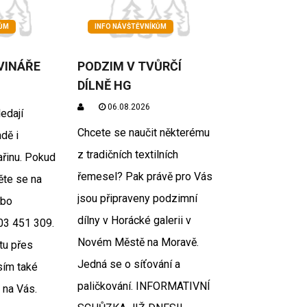
KŮM
INFO NÁVŠTĚVNÍKŮM
VINÁŘE
PODZIM V TVŮRČÍ
DÍLNĚ HG
06.08.2026
edají
Chcete se naučit některému
dě i
z tradičních textilních
ařinu. Pokud
řemesel? Pak právě pro Vás
ěte se na
jsou připraveny podzimní
ebo
dílny v Horácké galerii v
603 451 309.
Novém Městě na Moravě.
tu přes
Jedná se o síťování a
sím také
paličkování. INFORMATIVNÍ
 na Vás.