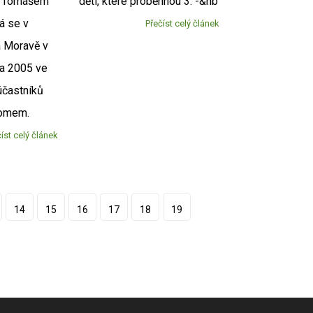
m Tomášem
dětí, které proběhnou 3. -&nb
á se v
Přečíst celý článek
 Moravě v
na 2005 ve
účastníků
domem.
íst celý článek
14
15
16
17
18
19