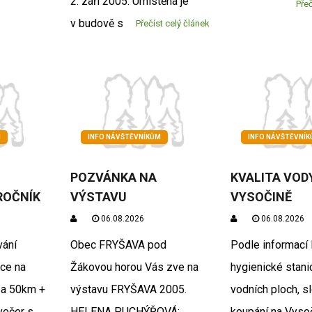
2. září 2005. Umístěna je
Přeč
v budově s
Přečíst celý článek
M
INFO NÁVŠTĚVNÍKŮM
INFO NÁVŠTĚVNÍ
POZVÁNKA NA
KVALITA VOD
 ROČNÍK
VÝSTAVU
VYSOČINĚ
06.08.2026
06.08.2026
vání
Obec FRYŠAVA pod
Podle informací 
kce na
Žákovou horou Vás zve na
hygienické stani
 a 50km +
výstavu FRYŠAVA 2005.
vodních ploch, s
večer s
HELENA PUCHÝŘOVÁ:
koupání na Vyso