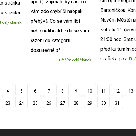
chiropterologe
apod.), zajímalo by nás, co
to stránka
Bartoničkou. Kon
vám zde chybí či naopak
to stránka
Novém Městě na
přebývá. Co se vám líbí
t celý článek
sobotu 11. červ
nebo nelíbí atd. Zdá se vám
21:00 hod. Sraz 
řazení do kategorií
před kulturním 
dostatečně př
Grafická poz
Přeč
Přečíst celý článek
4
5
6
7
8
9
10
11
12
13
23
24
25
26
27
28
29
30
31