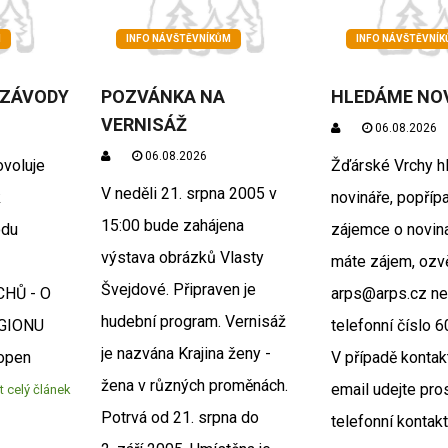
M
INFO NÁVŠTĚVNÍKŮM
INFO NÁVŠTĚVNÍ
 ZÁVODY
POZVÁNKA NA
HLEDÁME NO
VERNISÁŽ
06.08.2026
06.08.2026
ovoluje
Žďárské Vrchy hl
V neděli 21. srpna 2005 v
k
novináře, popřípa
15:00 bude zahájena
odu
zájemce o novin
výstava obrázků Vlasty
máte zájem, ozv
Švejdové. Připraven je
HŮ - O
arps@arps.cz n
hudební program. Vernisáž
GIONU
telefonní číslo 
je nazvána Krajina ženy -
open
V případě kontak
žena v různých proměnách.
email udejte pro
t celý článek
Potrvá od 21. srpna do
telefonní kontakt