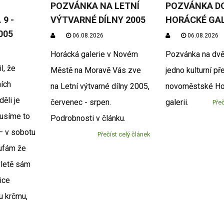
POZVÁNKA NA LETNÍ
POZVÁNKA D
9 -
VÝTVARNÉ DÍLNY 2005
HORÁCKÉ GAL
005
06.08.2026
06.08.2026
Horácká galerie v Novém
Pozvánka na dvě
l, že
Městě na Moravě Vás zve
jedno kulturní př
ních
na Letní výtvarné dílny 2005,
novoměstské Ho
ěli je
červenec - srpen.
galerii.
Přeč
kusíme to
Podrobnosti v článku.
 – v sobotu
Přečíst celý článek
ufám že
letě sám
sice
u krčmu,