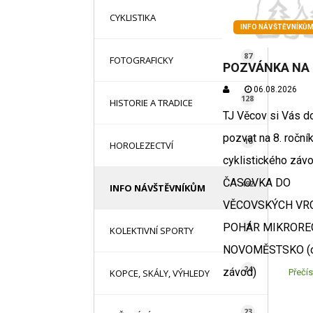
16
CYKLISTIKA
INFO NÁVŠTĚVNÍKŮ
87
FOTOGRAFICKY
POZVÁNKA NA
06.08.2026
128
HISTORIE A TRADICE
TJ Věcov si Vás d
pozvat na 8. roční
16
HOROLEZECTVÍ
cyklistického záv
ČASOVKA DO
492
INFO NÁVŠTĚVNÍKŮM
VĚCOVSKÝCH VRC
2
POHÁR MIKRORE
KOLEKTIVNÍ SPORTY
NOVOMĚSTSKO (
24
závod)
KOPCE, SKÁLY, VÝHLEDY
Přečís
23