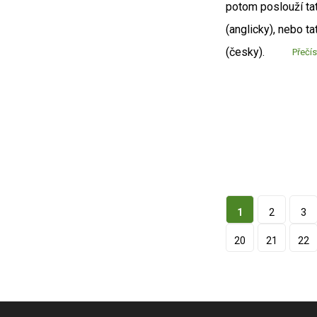
potom poslouží ta
(anglicky), nebo ta
(česky).
Přečís
1
2
3
20
21
22