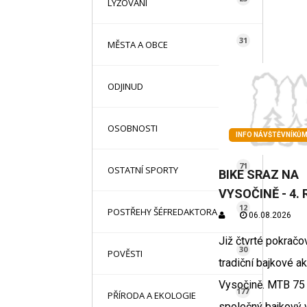
LYŽOVÁNÍ
31
MĚSTA A OBCE
13
ODJINUD
42
OSOBNOSTI
INFO NÁVŠTĚVNÍKŮ
71
OSTATNÍ SPORTY
BIKE SRAZ NA
VYSOČINĚ - 4.
12
POSTŘEHY ŠÉFREDAKTORA
06.08.2026
Již čtvrté pokračo
30
POVĚSTI
tradiční bajkové a
Vysočině. MTB 75
177
PŘÍRODA A EKOLOGIE
společný bajkový 