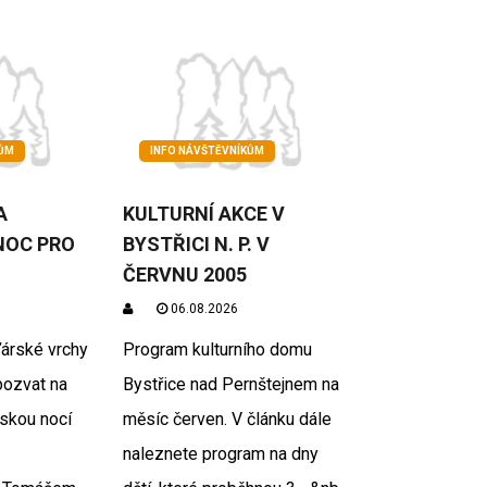
KŮM
INFO NÁVŠTĚVNÍKŮM
A
KULTURNÍ AKCE V
NOC PRO
BYSTŘICI N. P. V
ČERVNU 2005
06.08.2026
árské vrchy
Program kulturního domu
pozvat na
Bystřice nad Pernštejnem na
skou nocí
měsíc červen. V článku dále
naleznete program na dny