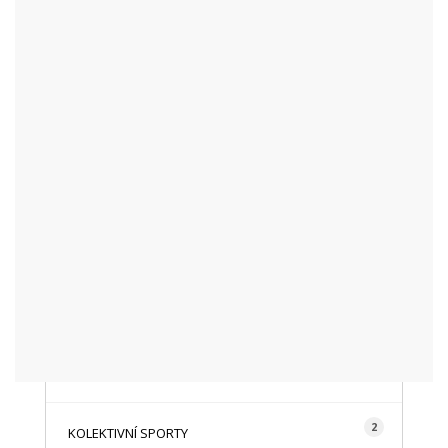
KATEGORIE
48
AKTUALITY
16
CYKLISTIKA
87
FOTOGRAFICKY
128
HISTORIE A TRADICE
16
HOROLEZECTVÍ
492
INFO NÁVŠTĚVNÍKŮM
2
KOLEKTIVNÍ SPORTY