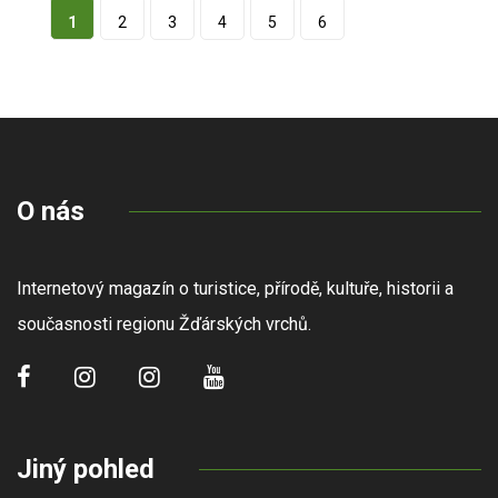
1
2
3
4
5
6
O nás
Internetový magazín o turistice, přírodě, kultuře, historii a
současnosti regionu Žďárských vrchů.
Jiný pohled