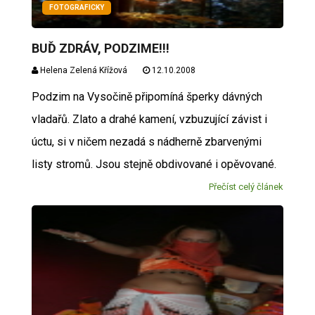
FOTOGRAFICKY
BUĎ ZDRÁV, PODZIME!!!
Helena Zelená Křížová
12.10.2008
Podzim na Vysočině připomíná šperky dávných
vladařů. Zlato a drahé kamení, vzbuzující závist i
úctu, si v ničem nezadá s nádherně zbarvenými
listy stromů. Jsou stejně obdivované i opěvované.
Přečíst celý článek