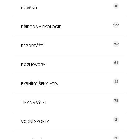
30
POVĚSTI
177
PŘÍRODA A EKOLOGIE
737
REPORTÁŽE
61
ROZHOVORY
14
RYBNÍKY, ŘEKY, ATD.
78
TIPY NA VÝLET
2
VODNÍ SPORTY
1