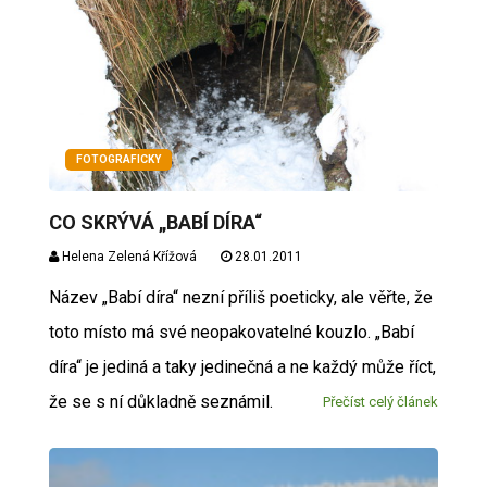
FOTOGRAFICKY
CO SKRÝVÁ „BABÍ DÍRA“
Helena Zelená Křížová
28.01.2011
Název „Babí díra“ nezní příliš poeticky, ale věřte, že
toto místo má své neopakovatelné kouzlo. „Babí
díra“ je jediná a taky jedinečná a ne každý může říct,
že se s ní důkladně seznámil.
Přečíst celý článek