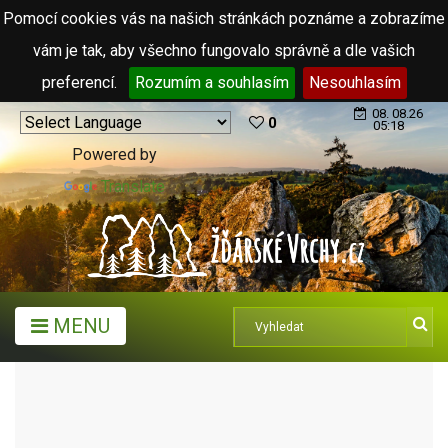
Pomocí cookies vás na našich stránkách poznáme a zobrazíme
vám je tak, aby všechno fungovalo správně a dle vašich
preferencí.
Rozumím a souhlasím
Nesouhlasím
08. 08.26
0
05:18
Powered by
Translate
MENU
ARCHIV ČLÁNKŮ (2006 - 2011)