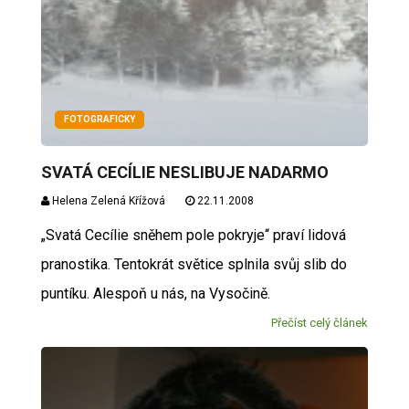
FOTOGRAFICKY
SVATÁ CECÍLIE NESLIBUJE NADARMO
Helena Zelená Křížová
22.11.2008
„Svatá Cecílie sněhem pole pokryje“ praví lidová
pranostika. Tentokrát světice splnila svůj slib do
puntíku. Alespoň u nás, na Vysočině.
Přečíst celý článek