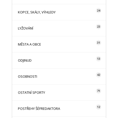
24
KOPCE, SKÁLY, VÝHLEDY
23
LYŽOVÁNÍ
31
MĚSTA A OBCE
13
ODJINUD
42
OSOBNOSTI
71
OSTATNÍ SPORTY
12
POSTŘEHY ŠÉFREDAKTORA