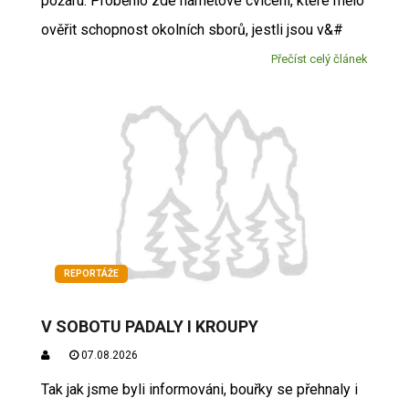
požáru. Proběhlo zde námětové cvičení, které mělo
ověřit schopnost okolních sborů, jestli jsou v&#
Přečíst celý článek
REPORTÁŽE
V SOBOTU PADALY I KROUPY
07.08.2026
Tak jak jsme byli informováni, bouřky se přehnaly i