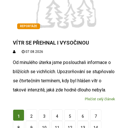
REPORTÁŽE
VÍTR SE PŘEHNAL I VYSOČINOU
07.08.2026
Od minulého úterka jsme poslouchali informace o
blížících se vichřicích. Upozorňování se stupňovalo
se čtvrtečním termínem, kdy byl hlášen vítr o
takové intenzitě, jaká zde hodně dlouho nebyla.
Přečíst celý článek
1
2
3
4
5
6
7
8
9
10
11
12
13
14