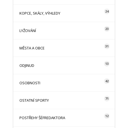
24
KOPCE, SKÁLY, VÝHLEDY
23
LYŽOVÁNÍ
31
MĚSTA A OBCE
13
ODJINUD
42
OSOBNOSTI
71
OSTATNÍ SPORTY
12
POSTŘEHY ŠÉFREDAKTORA