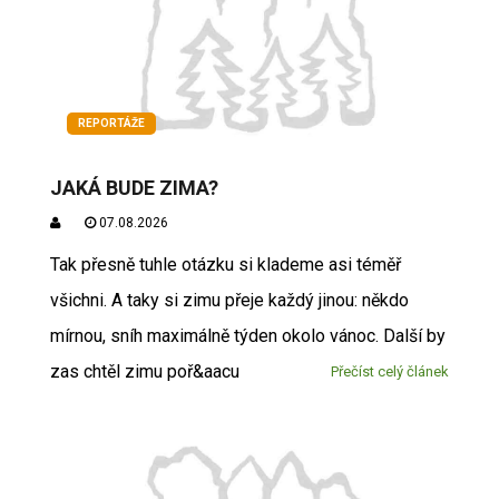
REPORTÁŽE
JAKÁ BUDE ZIMA?
07.08.2026
Tak přesně tuhle otázku si klademe asi téměř
všichni. A taky si zimu přeje každý jinou: někdo
mírnou, sníh maximálně týden okolo vánoc. Další by
zas chtěl zimu poř&aacu
Přečíst celý článek