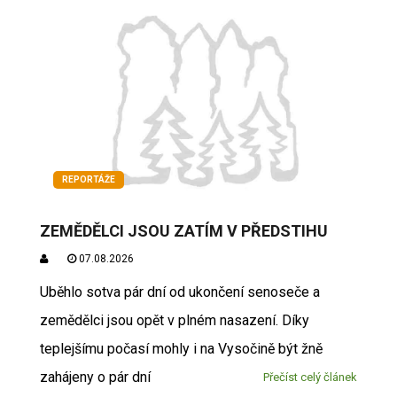
REPORTÁŽE
ZEMĚDĚLCI JSOU ZATÍM V PŘEDSTIHU
07.08.2026
Uběhlo sotva pár dní od ukončení senoseče a
zemědělci jsou opět v plném nasazení. Díky
teplejšímu počasí mohly i na Vysočině být žně
zahájeny o pár dní
Přečíst celý článek