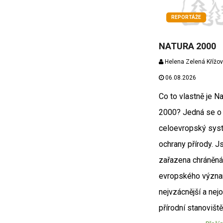
REPORTÁŽE
NATURA 2000
Helena Zelená Křížo
06.08.2026
Co to vlastně je Na
2000? Jedná se o
celoevropský sys
ochrany přírody. J
zařazena chráněn
evropského význa
nejvzácnější a nej
přírodní stanoviště