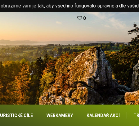
brazíme vám je tak, aby všechno fungovalo správně a dle vašic
0
URISTICKÉ CÍLE
WEBKAMERY
KALENDÁŘ AKCÍ
TR