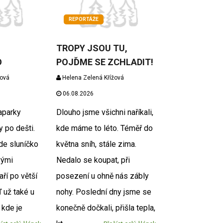
REPORTÁŽE
TROPY JSOU TU,
O
POJĎME SE ZCHLADIT!
žová
Helena Zelená Křížová
06.08.2026
aparky
Dlouho jsme všichni naříkali,
y po dešti.
kde máme to léto. Téměř do
kde sluníčko
května sníh, stále zima.
vými
Nedalo se koupat, při
ří po větší
posezení u ohně nás zábly
ď už také u
nohy. Poslední dny jsme se
 kde je
konečně dočkali, přišla tepla,