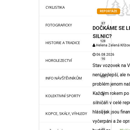
16
CYKLISTIKA
REPORTÁŽE
87
FOTOGRAFICKY
DOČKÁME SE L
SILNIC?
128
HISTORIE A TRADICE
Helena Zelená Křížo
06.08.2026
16
HOROLEZECTVÍ
Stav vozovek na 
není nejlepší, ale n
492
INFO NÁVŠTĚVNÍKŮM
problém jenom naš
Každým rokem po
2
KOLEKTIVNÍ SPORTY
silničáři v celé re
hlásí, jak jsou fina
24
KOPCE, SKÁLY, VÝHLEDY
vyčerpáni a že opr
23