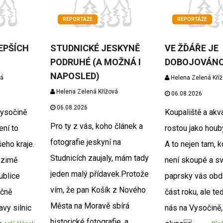
REPORTÁŽE
REPORTÁŽE
EPŠÍCH
STUDNICKÉ JESKYNĚ
VE ŽĎÁŘE JE
PODRUHÉ (A MOŽNÁ I
DOBOJOVÁN
NAPOSLED)
vá
Helena Zelená Kří
Helena Zelená Křížová
06.08.2026
06.08.2026
Vysočině
Koupaliště a akv
Pro ty z vás, koho článek a
ení to
rostou jako houb
fotografie jeskyní na
eho kraje.
A to nejen tam, 
Studnicích zaujaly, mám tady
 zimě
není skoupé a s
jeden malý přídavek.Protože
publice
paprsky vás obda
vím, že pan Košík z Nového
nčně
část roku, ale te
Města na Moravě sbírá
avy silnic
nás na Vysočině,
historické fotografie, a