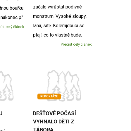
začalo vyrůstat podivné
dnou bouřku
monstrum. Vysoké sloupy,
A nakonec př
lana, sítě. Kolemjdoucí se
íst celý článek
ptají, co to vlastně bude.
Přečíst celý článek
REPORTÁŽE
U
DEŠŤOVÉ POČASÍ
VYHNALO DĚTI Z
TÁBORA
žová