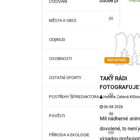
budou pr
Přečís
LYŽOVÁNÍ
31
MĚSTA A OBCE
13
ODJINUD
42
OSOBNOSTI
REPORTÁŽE
71
OSTATNÍ SPORTY
TAKY RÁDI
FOTOGRAFUJE
12
POSTŘEHY ŠÉFREDAKTORA
Helena Zelená Křížo
06.08.2026
30
POVĚSTI
Mít nádherné sním
dovolené, to není j
177
PŘÍRODA A EKOLOGIE
výsadou profesion