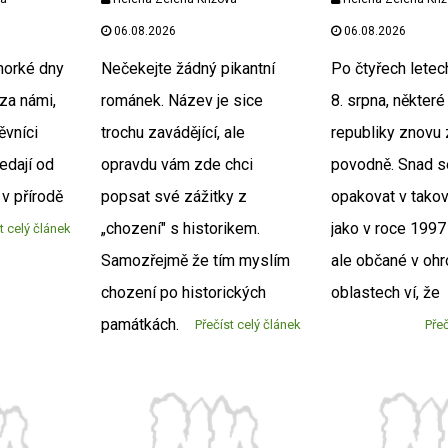
06.08.2026
06.08.2026
horké dny
Nečekejte žádný pikantní
Po čtyřech letech
 za námi,
románek. Název je sice
8. srpna, některé
ěvníci
trochu zavádějící, ale
republiky znovu 
edají od
opravdu vám zde chci
povodně. Snad 
v přírodě
popsat své zážitky z
opakovat v tako
„chození" s historikem.
jako v roce 1997
t celý článek
Samozřejmě že tím myslím
ale občané v oh
chození po historických
oblastech ví, že
památkách.
Přečíst celý článek
Přeč