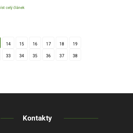
íst celý článek
14
15
16
17
18
19
33
34
35
36
37
38
Kontakty