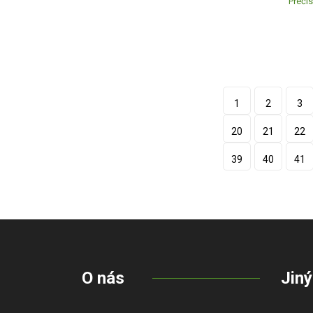
Přečís
1
2
3
20
21
22
39
40
41
O nás
Jiný