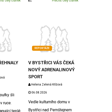
kt
íst celý článek
Přečíst celý článek
REPORTÁŽE
ŘEHNALY
V BYSTŘICI VÁS ČEKÁ
NOVÝ ADRENALINOVÝ
SPORT
žová
Helena Zelená Křížová
06.08.2026
ouřky šli
Vedle kulturního domu v
v ruce.
Bystřici nad Pernštejnem
nující teplé