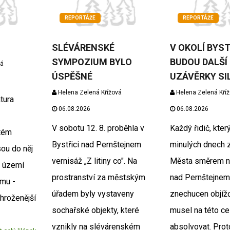
REPORTÁŽE
REPORTÁŽE
SLÉVÁRENSKÉ
V OKOLÍ BYS
SYMPOZIUM BYLO
BUDOU DALŠÍ
vá
ÚSPĚŠNÉ
UZÁVĚRKY SI
Helena Zelená Křížová
Helena Zelená Kří
tura
06.08.2026
06.08.2026
V sobotu 12. 8. proběhla v
Každý řidič, který
tém
Bystřici nad Pernštejnem
minulých dnech 
sou do něj
vernisáž „Z litiny co". Na
Města směrem na
á území
prostranství za městským
nad Pernštejnem,
mu -
úřadem byly vystaveny
znechucen objíž
ohroženější
sochařské objekty, které
musel na této ce
vznikly na slévárenském
absolvovat. Pro