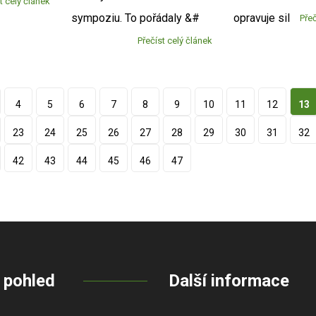
t celý článek
sympoziu. To pořádaly &#
opravuje sil
Přeč
Přečíst celý článek
4
5
6
7
8
9
10
11
12
13
23
24
25
26
27
28
29
30
31
32
42
43
44
45
46
47
 pohled
Další informace