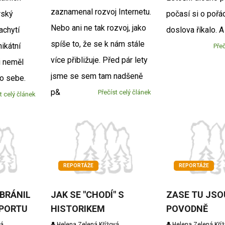
zaznamenal rozvoj Internetu.
rský
počasí si o pořá
Nebo ani ne tak rozvoj, jako
achytí
doslova říkalo. 
spíše to, že se k nám stále
ikátní
Přeč
více přibližuje. Před pár lety
i neměl
jsme se sem tam nadšeně
o sebe.
p&
Přečíst celý článek
t celý článek
REPORTÁŽE
REPORTÁŽE
ABRÁNIL
JAK SE "CHODÍ" S
ZASE TU JSO
SPORTU
HISTORIKEM
POVODNĚ
vá
Helena Zelená Křížová
Helena Zelená Kří