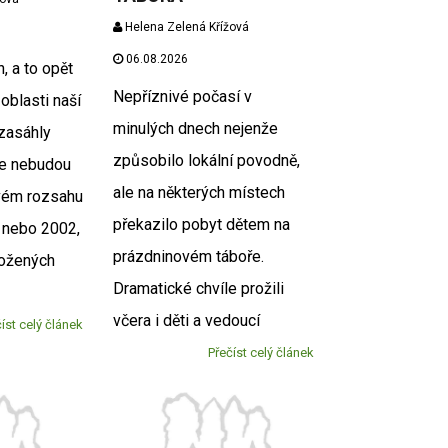
Helena Zelená Křížová
06.08.2026
, a to opět
Nepříznivé počasí v
 oblasti naší
minulých dnech nejenže
zasáhly
způsobilo lokální povodně,
se nebudou
ale na některých místech
vém rozsahu
překazilo pobyt dětem na
 nebo 2002,
prázdninovém táboře.
rožených
Dramatické chvíle prožili
včera i děti a vedoucí
íst celý článek
Přečíst celý článek