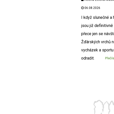
06.08.2026
I když slunečné a 
jsou již definitivně
přece jen se návšt
Žďárských vrchů n
vycházek a sportu 
odradit.
Přečís