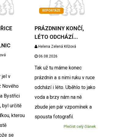
REPORTÁŽE
TŘICE
PRÁZDNINY KONČÍ,
LÉTO ODCHÁZÍ...
LNIC
Helena Zelená Křížová
žová
06.08.2026
Tak už tu máme konec
 jel v
prázdnin a s nimi ruku v ruce
z Nového
odchází i léto. Uběhlo to jako
 Bystřici
voda a brzy nám na ně
 byl určitě
zbude jen pár vzpomínek a
ďkou, kterou
spousta fotografií.
stě
Přečíst celý článek
tože se