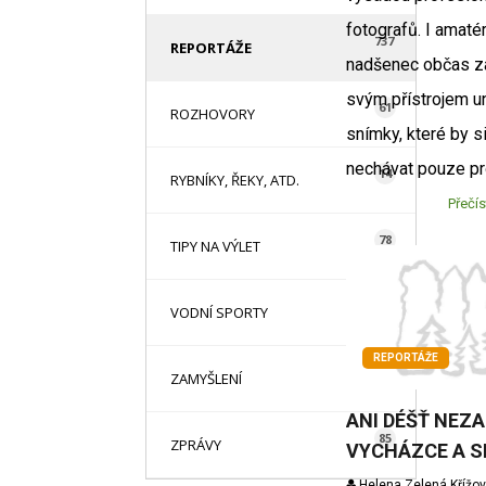
fotografů. I amaté
737
REPORTÁŽE
nadšenec občas z
svým přístrojem un
61
ROZHOVORY
snímky, které by s
nechávat pouze pr
14
RYBNÍKY, ŘEKY, ATD.
Přečís
78
TIPY NA VÝLET
2
VODNÍ SPORTY
REPORTÁŽE
1
ZAMYŠLENÍ
ANI DÉŠŤ NEZ
85
ZPRÁVY
VYCHÁZCE A 
Helena Zelená Křížo