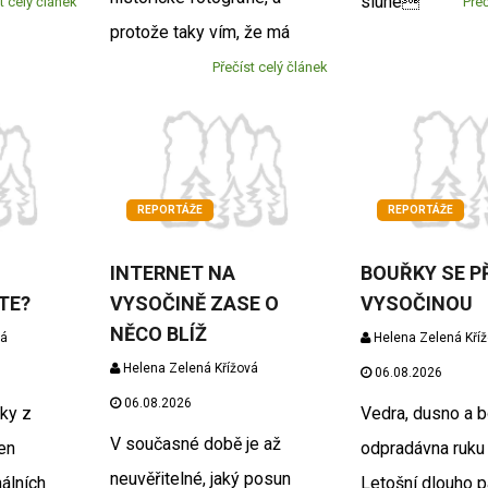
slune
t celý článek
Přeč
protože taky vím, že má
Přečíst celý článek
REPORTÁŽE
REPORTÁŽE
INTERNET NA
BOUŘKY SE P
TE?
VYSOČINĚ ZASE O
VYSOČINOU
NĚCO BLÍŽ
vá
Helena Zelená Kří
Helena Zelená Křížová
06.08.2026
06.08.2026
ky z
Vedra, dusno a b
V současné době je až
en
odpradávna ruku 
neuvěřitelné, jaký posun
álních
Letošní dlouho pa