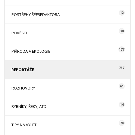
12
POSTŘEHY ŠÉFREDAKTORA
30
POVĚSTI
177
PŘÍRODA A EKOLOGIE
737
REPORTÁŽE
61
ROZHOVORY
14
RYBNÍKY, ŘEKY, ATD.
78
TIPY NA VÝLET