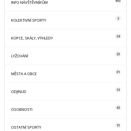
492
INFO NÁVŠTĚVNÍKŮM
2
KOLEKTIVNÍ SPORTY
24
KOPCE, SKÁLY, VÝHLEDY
23
LYŽOVÁNÍ
31
MĚSTA A OBCE
13
ODJINUD
42
OSOBNOSTI
71
OSTATNÍ SPORTY