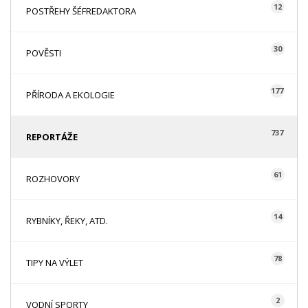
12
POSTŘEHY ŠÉFREDAKTORA
30
POVĚSTI
177
PŘÍRODA A EKOLOGIE
737
REPORTÁŽE
61
ROZHOVORY
14
RYBNÍKY, ŘEKY, ATD.
78
TIPY NA VÝLET
2
VODNÍ SPORTY