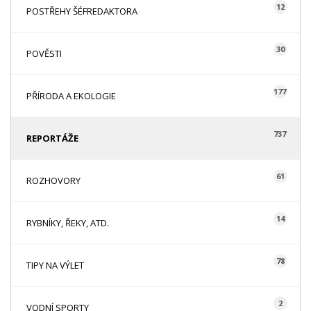
12
POSTŘEHY ŠÉFREDAKTORA
30
POVĚSTI
177
PŘÍRODA A EKOLOGIE
737
REPORTÁŽE
61
ROZHOVORY
14
RYBNÍKY, ŘEKY, ATD.
78
TIPY NA VÝLET
2
VODNÍ SPORTY