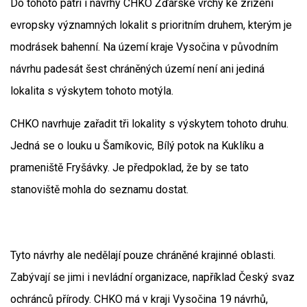
Do tohoto patří i návrhy CHKO Žďárské vrchy ke zřízení
evropsky významných lokalit s prioritním druhem, kterým je
modrásek bahenní. Na území kraje Vysočina v původním
návrhu padesát šest chráněných území není ani jediná
lokalita s výskytem tohoto motýla.
CHKO navrhuje zařadit tři lokality s výskytem tohoto druhu.
Jedná se o louku u Šamíkovic, Bílý potok na Kuklíku a
prameniště Fryšávky. Je předpoklad, že by se tato
stanoviště mohla do seznamu dostat.
Tyto návrhy ale nedělají pouze chráněné krajinné oblasti.
Zabývají se jimi i nevládní organizace, například Český svaz
ochránců přírody. CHKO má v kraji Vysočina 19 návrhů,