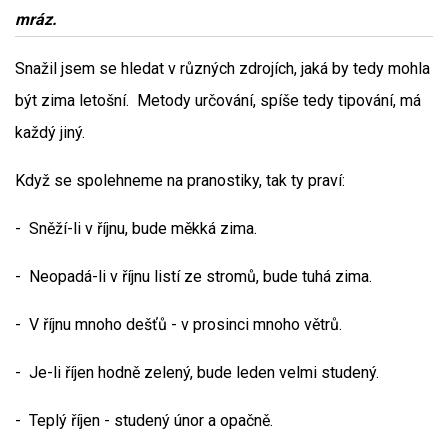
mráz.
Snažil jsem se hledat v různých zdrojích, jaká by tedy mohla
být zima letošní. Metody určování, spíše tedy tipování, má
každý jiný.
Když se spolehneme na pranostiky, tak ty praví:
- Sněží-li v říjnu, bude měkká zima.
- Neopadá-li v říjnu listí ze stromů, bude tuhá zima.
- V říjnu mnoho dešťů - v prosinci mnoho větrů.
- Je-li říjen hodně zelený, bude leden velmi studený.
- Teplý říjen - studený únor a opačně.