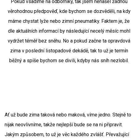
Pokud vsadíme na odborníky, tak jsem nenašel žádnou
věrohodnou předpověď, kde bychom se dozvěděli, na kdy
máme chystat lyže nebo zimní pneumatiky. Faktem je, že
dle aktuálních informací by následující necelý měsíc mohl
vydržet téměř bez sněhu. No a pokud začne ta opravdová
zima v poslední listopadové dekádě, tak to už je termín
běžný a spíše bychom se divili, kdyby nás sníh nezlobil.
Ať už bude zima taková nebo maková, víme jedno. Stejně to
nijak neovlivníme, takže nejlepší bude se na ni připravit.
Jakým způsobem, to už je věc každého zvlášť. Převažující