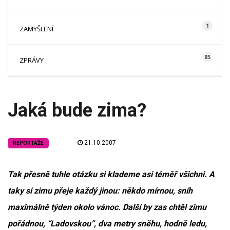
1
ZAMYŠLENÍ
85
ZPRÁVY
Jaká bude zima?
21.10.2007
REPORTÁŽE
Tak přesně tuhle otázku si klademe asi téměř všichni. A
taky si zimu přeje každý jinou: někdo mírnou, sníh
maximálně týden okolo vánoc. Další by zas chtěl zimu
pořádnou, “Ladovskou“, dva metry sněhu, hodně ledu,