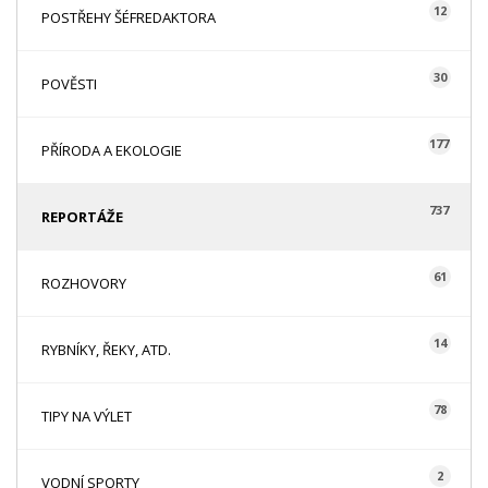
12
POSTŘEHY ŠÉFREDAKTORA
30
POVĚSTI
177
PŘÍRODA A EKOLOGIE
737
REPORTÁŽE
61
ROZHOVORY
14
RYBNÍKY, ŘEKY, ATD.
78
TIPY NA VÝLET
2
VODNÍ SPORTY