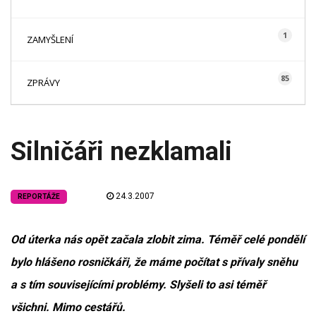
1
ZAMYŠLENÍ
85
ZPRÁVY
Silničáři nezklamali
24.3.2007
REPORTÁŽE
Od úterka nás opět začala zlobit zima. Téměř celé pondělí
bylo hlášeno rosničkáři, že máme počítat s přívaly sněhu
a s tím souvisejícími problémy. Slyšeli to asi téměř
všichni. Mimo cestářů.