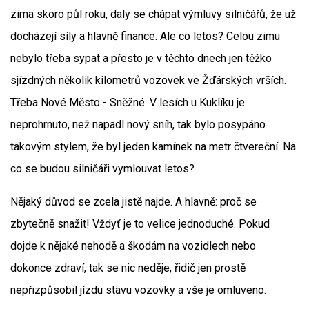
zima skoro půl roku, daly se chápat výmluvy silničářů, že už
docházejí síly a hlavně finance. Ale co letos? Celou zimu
nebylo třeba sypat a přesto je v těchto dnech jen těžko
sjízdných několik kilometrů vozovek ve Žďárských vrších.
Třeba Nové Město - Sněžné. V lesích u Kuklíku je
neprohrnuto, než napadl nový sníh, tak bylo posypáno
takovým stylem, že byl jeden kamínek na metr čtvereční. Na
co se budou silničáři vymlouvat letos?
Nějaký důvod se zcela jistě najde. A hlavně: proč se
zbytečně snažit! Vždyť je to velice jednoduché. Pokud
dojde k nějaké nehodě a škodám na vozidlech nebo
dokonce zdraví, tak se nic neděje, řidič jen prostě
nepřizpůsobil jízdu stavu vozovky a vše je omluveno.