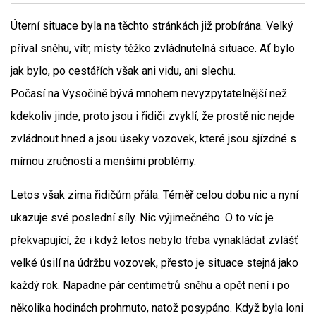
Úterní situace byla na těchto stránkách již probírána. Velký
příval sněhu, vítr, místy těžko zvládnutelná situace. Ať bylo
jak bylo, po cestářích však ani vidu, ani slechu.
Počasí na Vysočině bývá mnohem nevyzpytatelnější než
kdekoliv jinde, proto jsou i řidiči zvyklí, že prostě nic nejde
zvládnout hned a jsou úseky vozovek, které jsou sjízdné s
mírnou zručností a menšími problémy.
Letos však zima řidičům přála. Téměř celou dobu nic a nyní
ukazuje své poslední síly. Nic výjimečného. O to víc je
překvapující, že i když letos nebylo třeba vynakládat zvlášť
velké úsilí na údržbu vozovek, přesto je situace stejná jako
každý rok. Napadne pár centimetrů sněhu a opět není i po
několika hodinách prohrnuto, natož posypáno. Když byla loni