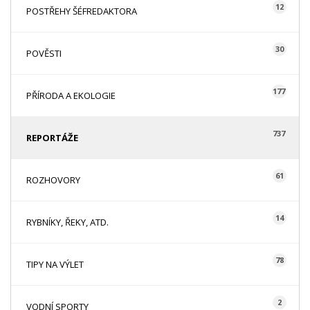
12
POSTŘEHY ŠÉFREDAKTORA
30
POVĚSTI
177
PŘÍRODA A EKOLOGIE
737
REPORTÁŽE
61
ROZHOVORY
14
RYBNÍKY, ŘEKY, ATD.
78
TIPY NA VÝLET
2
VODNÍ SPORTY