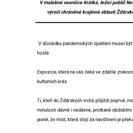
V malebné vesničce Krátká, ležící poblíž Nov
výročí chráněné krajinné oblasti Žďársk
V důsledku pandemických opatření musel být Dů
hosté.
Expozice, která na vás čeká ve zdařile zrekonst
kulturních krás.
Ti, kteří do Žďárských vrchů přijíždí poprvé, 
minulosti dávné i nedávné, protkané obdobími r
jasné, že míst, která stojí za navštívení je př