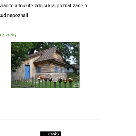
racíte a toužíte zdejší kraj poznat zase o
osud nepoznali.
ké vrchy
11 článků