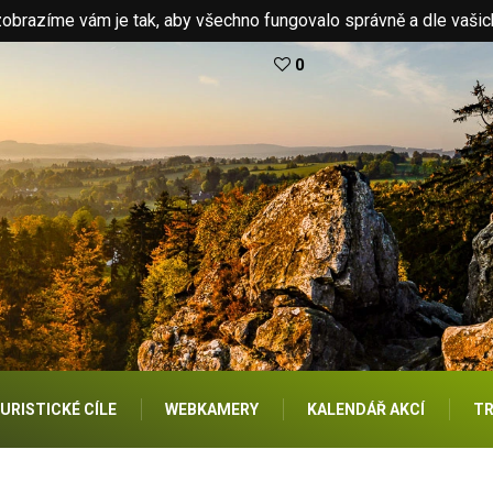
brazíme vám je tak, aby všechno fungovalo správně a dle vašic
0
URISTICKÉ CÍLE
WEBKAMERY
KALENDÁŘ AKCÍ
TR