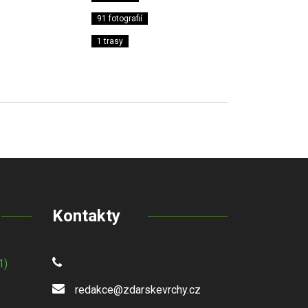
91 fotografií
1 trasy
Kontakty
1)
redakce@zdarskevrchy.cz