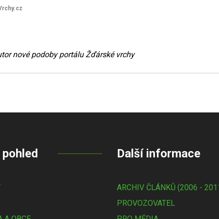
Vrchy.cz
autor nové podoby portálu Žďárské vrchy
 pohled
Další informace
Y
ARCHIV ČLÁNKŮ (2006 - 201
PROVOZOVATEL
 A OBCE
PRO MÉDIA