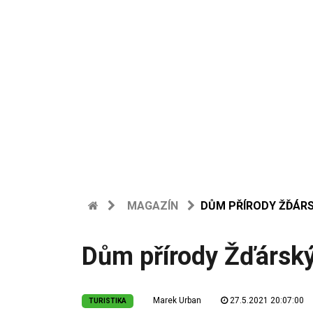
MAGAZÍN
DŮM PŘÍRODY ŽĎÁRS
Dům přírody Žďárský
Marek Urban
27.5.2021 20:07:00
TURISTIKA