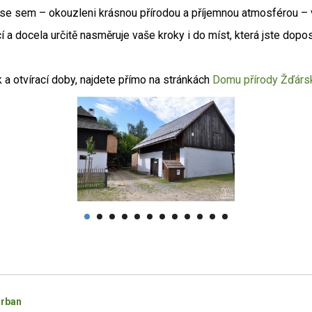
ří se sem – okouzleni krásnou přírodou a příjemnou atmosférou – v
í a docela určitě nasměruje vaše kroky i do míst, která jste dop
k a otvírací doby, najdete přímo na stránkách
Domu přírody Žďárs
rban