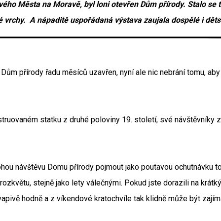
ého Města na Moravě, byl loni otevřen Dům přírody. Stalo se tak
é vrchy. A nápaditě uspořádaná výstava zaujala dospělé i děts
m přírody řadu měsíců uzavřen, nyní ale nic nebrání tomu, aby je
ruovaném statku z druhé poloviny 19. století, své návštěvníky zasv
mohou návštěvu Domu přírody pojmout jako poutavou ochutnávku toh
ozkvětu, stejně jako lety válečnými. Pokud jste dorazili na krátk
ekvapivě hodně a z víkendové kratochvíle tak klidně může být zají