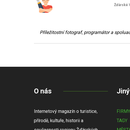
Žďárské 
Příležitostní fotograf, programátor a spolu
O nás
Jiný
Internetový magazín o turistice,
FIRM
přírodě, kultuře, historii a
TAGY
současnosti regionu Žďárských
MĚSTA