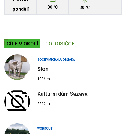
30 °C
30 °C
pondělí
CÍLE V OKOLÍ
O ROSIČCE
SOCHY MICHALA OLŠIAKA
Slon
1936 m
Kulturní dům Sázava
2260 m
WORKOUT