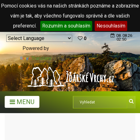
Pomocí cookies vás na našich stránkách poznáme a zobrazíme
vám je tak, aby všechno fungovalo správně a dle vašich
preferencí.
Rozumím a souhlasím
Nesouhlasím
08. 08.26
0
02:50
Powered by
Translate
MENU
TURISTICKÉ CÍLE
ROZHLEDNY
ROSIČKA