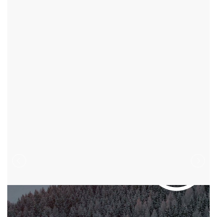
ROSIČKA - OKR:ŽĎÁR NAD SÁZAVOU