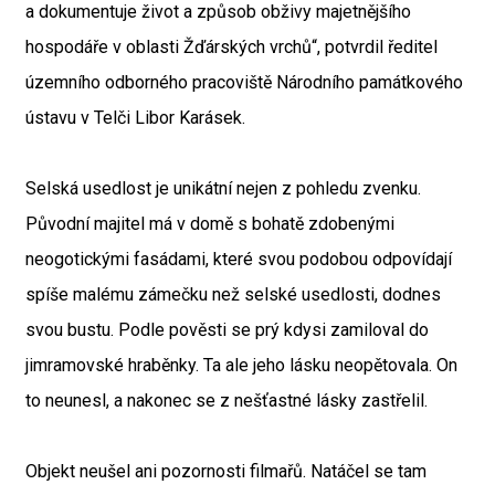
a dokumentuje život a způsob obživy majetnějšího
hospodáře v oblasti Žďárských vrchů“, potvrdil ředitel
územního odborného pracoviště Národního památkového
ústavu v Telči Libor Karásek.
Selská usedlost je unikátní nejen z pohledu zvenku.
Původní majitel má v domě s bohatě zdobenými
neogotickými fasádami, které svou podobou odpovídají
spíše malému zámečku než selské usedlosti, dodnes
svou bustu. Podle pověsti se prý kdysi zamiloval do
jimramovské hraběnky. Ta ale jeho lásku neopětovala. On
to neunesl, a nakonec se z nešťastné lásky zastřelil.
Objekt neušel ani pozornosti filmařů. Natáčel se tam